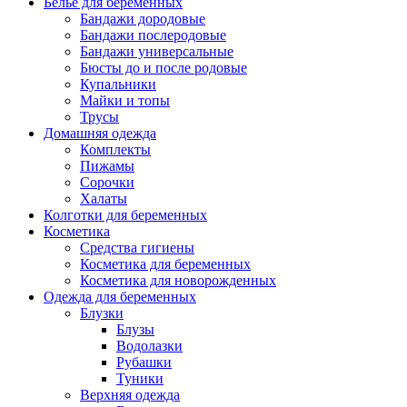
Белье для беременных
Бандажи дородовые
Бандажи послеродовые
Бандажи универсальные
Бюсты до и после родовые
Купальники
Майки и топы
Трусы
Домашняя одежда
Комплекты
Пижамы
Сорочки
Халаты
Колготки для беременных
Косметика
Cредства гигиены
Косметика для беременных
Косметика для новорожденных
Одежда для беременных
Блузки
Блузы
Водолазки
Рубашки
Туники
Верхняя одежда