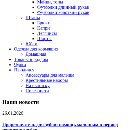
Майки, топы
Футболки длинный рукав
Футболки короткий рукав
Штаны
Брюки
Капри
Леггинсы
Шорты
Юбки
Одежда для кормящих
Домашняя
Товары в роддом
Чулки
Я родился
Аксессуары для малыша
Крестильные наборы
На выписку
Полезности
Наши новости
26.01.2026
Прорезыватель для зубов: помощь малышам в период
появления зубов