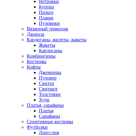
Ветровки
Куртки
Пальто
Плащи
Пуховики
Вязанный трикотаж
Джинсы
Кардиганы, жилеты, жакеты
Жакеты
Кардиганы
Комбинезоны
Костюмы
Кофты
Джемперы
Пуловер
Свитер
Свитшот
Толстовки
Худи
Платья, сарафаны
Платья
Сарафаны
Спортивные костюмы
Футболки
Лонгслив