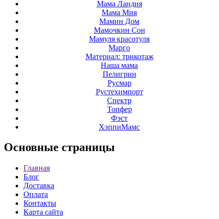
Мама Ландия
Мама Мия
Мамин Дом
Мамочкин Сон
Мамуля красотуля
Марго
Материал: трикотаж
Наша мама
Пелигрин
Русмар
Рустехимпорт
Спектр
Топфер
Фэст
ХэппиМамс
Основные
страницы
Главная
Блог
Доставка
Оплата
Контакты
Карта сайта