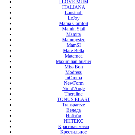
I LOVE MUM
ITALIANA
Lansinoh
LeJoy
Mama Comfort
Mamin Stail
Mamita
Mammysize
MamSI
Mare Bella
Maternea
Maximilian bustier
Miss Bon
Modress
mOmma
NewForm
Nid d'Ange
Theraline
TONUS ELAST
Transpareze
Веледа
Ивбэби
ИНТЕКС
Красивая мама
Крестильное