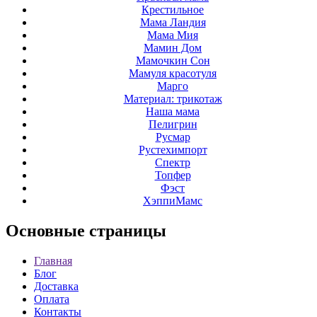
Крестильное
Мама Ландия
Мама Мия
Мамин Дом
Мамочкин Сон
Мамуля красотуля
Марго
Материал: трикотаж
Наша мама
Пелигрин
Русмар
Рустехимпорт
Спектр
Топфер
Фэст
ХэппиМамс
Основные
страницы
Главная
Блог
Доставка
Оплата
Контакты