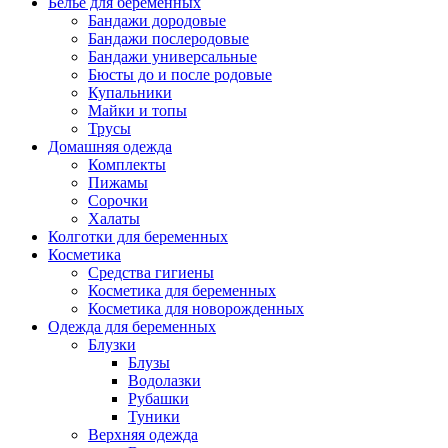
Белье для беременных
Бандажи дородовые
Бандажи послеродовые
Бандажи универсальные
Бюсты до и после родовые
Купальники
Майки и топы
Трусы
Домашняя одежда
Комплекты
Пижамы
Сорочки
Халаты
Колготки для беременных
Косметика
Cредства гигиены
Косметика для беременных
Косметика для новорожденных
Одежда для беременных
Блузки
Блузы
Водолазки
Рубашки
Туники
Верхняя одежда