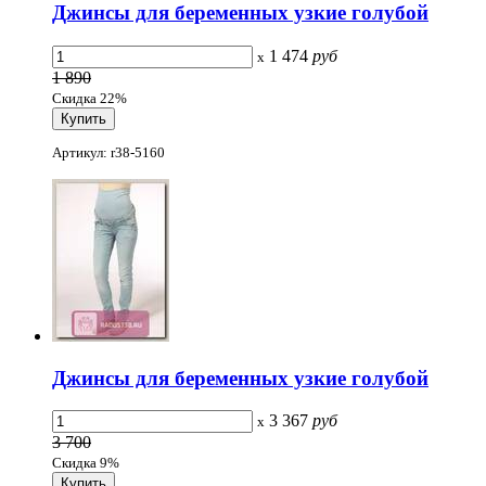
Джинсы для беременных узкие голубой
1 474
руб
x
1 890
Скидка 22%
Артикул: r38-5160
Джинсы для беременных узкие голубой
3 367
руб
x
3 700
Скидка 9%