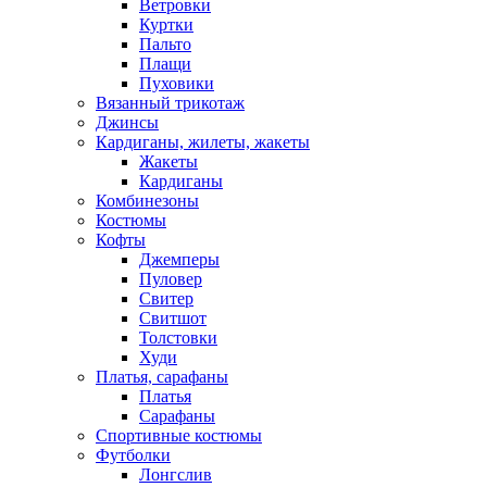
Ветровки
Куртки
Пальто
Плащи
Пуховики
Вязанный трикотаж
Джинсы
Кардиганы, жилеты, жакеты
Жакеты
Кардиганы
Комбинезоны
Костюмы
Кофты
Джемперы
Пуловер
Свитер
Свитшот
Толстовки
Худи
Платья, сарафаны
Платья
Сарафаны
Спортивные костюмы
Футболки
Лонгслив