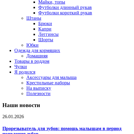
Майки, топы
Футболки длинный рукав
Футболки короткий рукав
Штаны
Брюки
Капри
Леггинсы
Шорты
Юбки
Одежда для кормящих
Домашняя
Товары в роддом
Чулки
Я родился
Аксессуары для малыша
Крестильные наборы
На выписку
Полезности
Наши новости
26.01.2026
Прорезыватель для зубов: помощь малышам в период
появления зубов