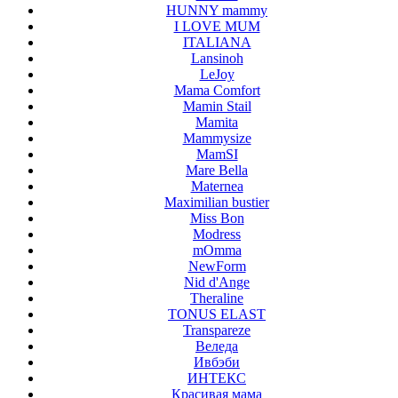
HUNNY mammy
I LOVE MUM
ITALIANA
Lansinoh
LeJoy
Mama Comfort
Mamin Stail
Mamita
Mammysize
MamSI
Mare Bella
Maternea
Maximilian bustier
Miss Bon
Modress
mOmma
NewForm
Nid d'Ange
Theraline
TONUS ELAST
Transpareze
Веледа
Ивбэби
ИНТЕКС
Красивая мама