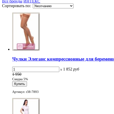
Все бренды
ИНТЕКС
Сортировать по:
Чулки Элеганс компрессионные для беременн
1 852
руб
x
1 950
Скидка 5%
Артикул: r38-7893