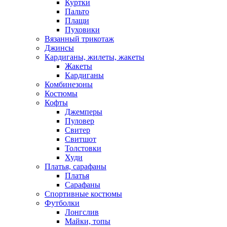
Куртки
Пальто
Плащи
Пуховики
Вязанный трикотаж
Джинсы
Кардиганы, жилеты, жакеты
Жакеты
Кардиганы
Комбинезоны
Костюмы
Кофты
Джемперы
Пуловер
Свитер
Свитшот
Толстовки
Худи
Платья, сарафаны
Платья
Сарафаны
Спортивные костюмы
Футболки
Лонгслив
Майки, топы