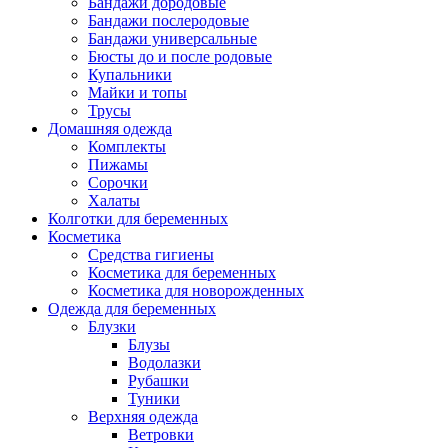
Бандажи дородовые
Бандажи послеродовые
Бандажи универсальные
Бюсты до и после родовые
Купальники
Майки и топы
Трусы
Домашняя одежда
Комплекты
Пижамы
Сорочки
Халаты
Колготки для беременных
Косметика
Cредства гигиены
Косметика для беременных
Косметика для новорожденных
Одежда для беременных
Блузки
Блузы
Водолазки
Рубашки
Туники
Верхняя одежда
Ветровки