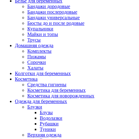
Белье для беременных
Бандажи дородовые
Бандажи послеродовые
Бандажи универсальные
Бюсты до и после родовые
Купальники
Майки и топы
Трусы
Домашняя одежда
Комплекты
Пижамы
Сорочки
Халаты
Колготки для беременных
Косметика
Cредства гигиены
Косметика для беременных
Косметика для новорожденных
Одежда для беременных
Блузки
Блузы
Водолазки
Рубашки
Туники
Верхняя одежда