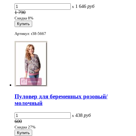
1 646
руб
x
1 790
Скидка 8%
Артикул: r38-5667
Пуловер для беременных розовый/
молочный
438
руб
x
600
Скидка 27%