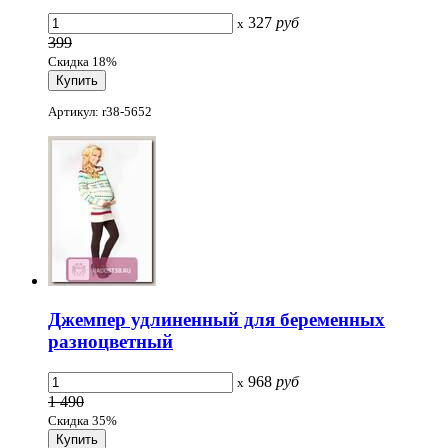
327
руб
x
399
Скидка 18%
Артикул: r38-5652
Джемпер удлиненный для беременных
разноцветный
968
руб
x
1 490
Скидка 35%