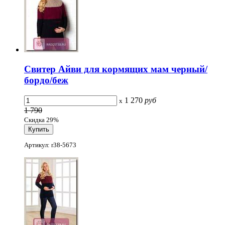
Свитер Айви для кормящих мам черный/
бордо/беж
1 270
руб
x
1 790
Скидка 29%
Артикул: r38-5673