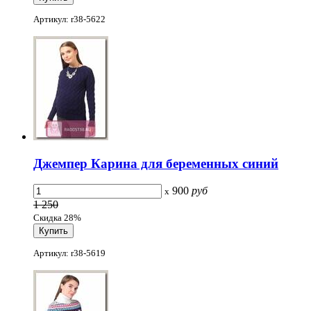
Артикул: r38-5622
Джемпер Карина для беременных синий
900
руб
x
1 250
Скидка 28%
Артикул: r38-5619