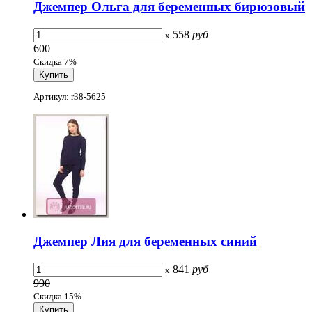
Джемпер Ольга для беременных бирюзовый
558
руб
x
600
Скидка 7%
Артикул: r38-5625
Джемпер Лия для беременных синий
841
руб
x
990
Скидка 15%