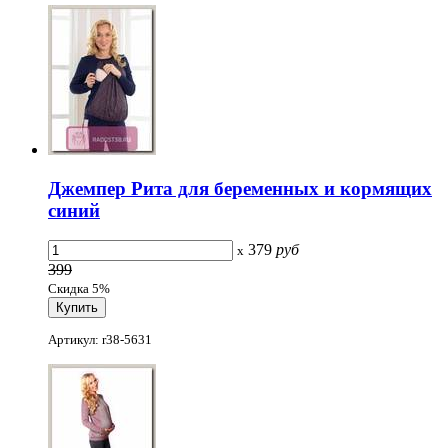
Джемпер Рита для беременных и кормящих
синий
379
руб
x
399
Скидка 5%
Артикул: r38-5631