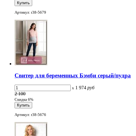
Артикул: r38-5679
Свитер для беременных Бэмби серый/пудра
1 974
руб
x
2 100
Скидка 6%
Артикул: r38-5676