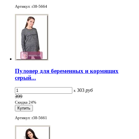
Артикул: r38-5664
Пуловер для беременных и кормящих
серый...
303
руб
x
399
Скидка 24%
Артикул: r38-5661