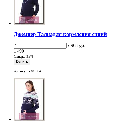
Джемпер Таянадля кормления синий
968
руб
x
1 490
Скидка 35%
Артикул: r38-5643