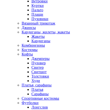
Ветровки
Куртки
Пальто
Плащи
Пуховики
Вязанный трикотаж
Джинсы
Кардиганы, жилеты, жакеты
Жакеты
Кардиганы
Комбинезоны
Костюмы
Кофты
Джемперы
Пуловер
Свитер
Свитшот
Толстовки
Худи
Платья, сарафаны
Платья
Сарафаны
Спортивные костюмы
Футболки
Лонгслив