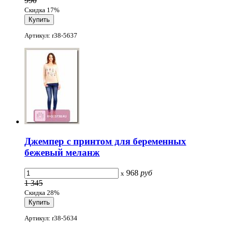
990
Скидка 17%
Артикул: r38-5637
Джемпер с принтом для беременных
бежевый меланж
968
руб
x
1 345
Скидка 28%
Артикул: r38-5634