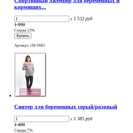
Спортивный джемпер для беременных и
кормящих...
1 532
руб
x
1 990
Скидка 23%
Артикул: r38-5682
Свитер для беременных серый/розовый
1 385
руб
x
1 490
Скидка 7%