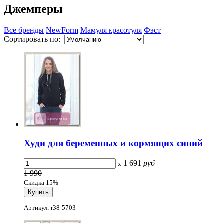
Джемперы
Все бренды
NewForm
Мамуля красотуля
Фэст
Сортировать по:
Худи для беременных и кормящих синий
1 691
руб
x
1 990
Скидка 15%
Артикул: r38-5703