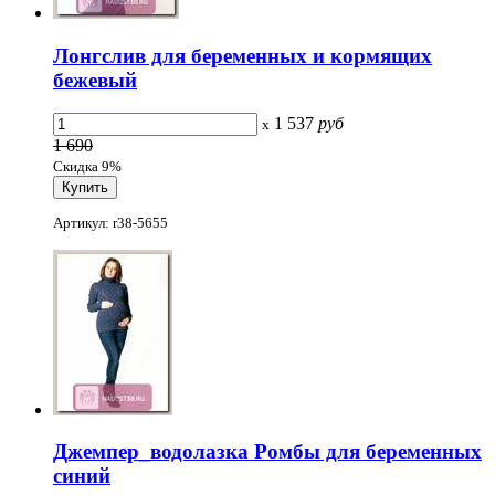
Лонгслив для беременных и кормящих
бежевый
1 537
руб
x
1 690
Скидка 9%
Артикул: r38-5655
Джемпер_водолазка Ромбы для беременных
синий