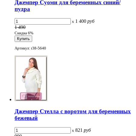
Джемпер Суоми для беременных синий/
пудра
1 400
руб
x
1 490
Скидка 6%
Артикул: r38-5640
Джемпер Стелла с воротом для беременных
бежевый
821
руб
x