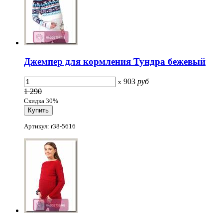
Джемпер для кормления Тундра бежевый
903
руб
x
1 290
Скидка 30%
Артикул: r38-5616