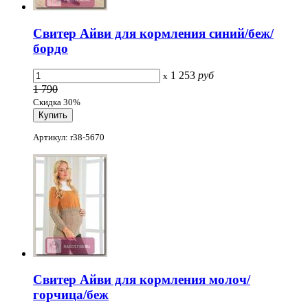
Свитер Айви для кормления синий/беж/
бордо
1 253
руб
x
1 790
Скидка 30%
Артикул: r38-5670
Свитер Айви для кормления молоч/
горчица/беж