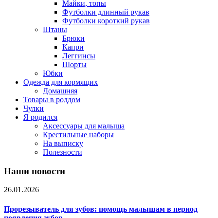
Майки, топы
Футболки длинный рукав
Футболки короткий рукав
Штаны
Брюки
Капри
Леггинсы
Шорты
Юбки
Одежда для кормящих
Домашняя
Товары в роддом
Чулки
Я родился
Аксессуары для малыша
Крестильные наборы
На выписку
Полезности
Наши новости
26.01.2026
Прорезыватель для зубов: помощь малышам в период
появления зубов