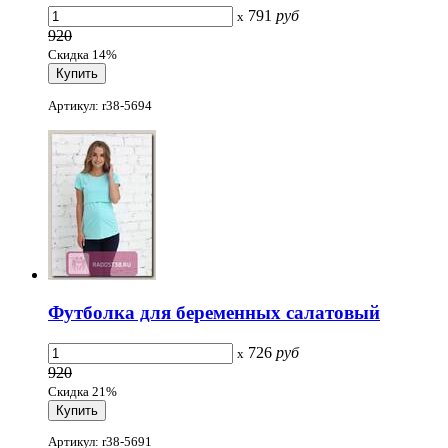
791
руб
x
920
Скидка 14%
Артикул: r38-5694
Футболка для беременных салатовый
726
руб
x
920
Скидка 21%
Артикул: r38-5691