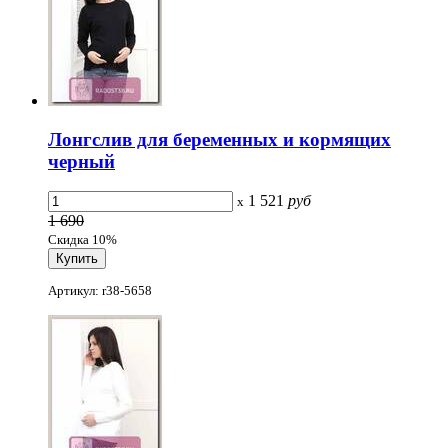
Лонгслив для беременных и кормящих
черный
1 521
руб
x
1 690
Скидка 10%
Артикул: r38-5658