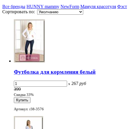
Все бренды
HUNNY mammy
NewForm
Мамуля красотуля
Фэст
Сортировать по:
Футболка для кормления белый
267
руб
x
399
Скидка 33%
Артикул: r38-3576