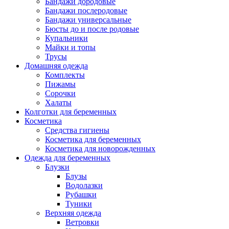
Бандажи дородовые
Бандажи послеродовые
Бандажи универсальные
Бюсты до и после родовые
Купальники
Майки и топы
Трусы
Домашняя одежда
Комплекты
Пижамы
Сорочки
Халаты
Колготки для беременных
Косметика
Cредства гигиены
Косметика для беременных
Косметика для новорожденных
Одежда для беременных
Блузки
Блузы
Водолазки
Рубашки
Туники
Верхняя одежда
Ветровки