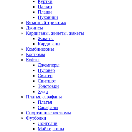
Куртки
Пальто
Плащи
Пуховики
Вязанный трикотаж
Джинсы
Кардиганы, жилеты, жакеты
Жакеты
Кардиганы
Комбинезоны
Костюмы
Кофты
Джемперы
Пуловер
Свитер
Свитшот
Толстовки
Худи
Платья, сарафаны
Платья
Сарафаны
Спортивные костюмы
Футболки
Лонгслив
Майки, топы