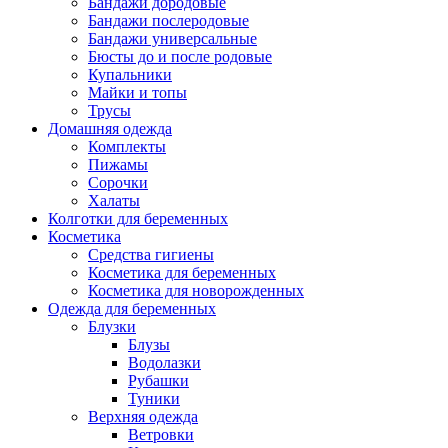
Бандажи дородовые
Бандажи послеродовые
Бандажи универсальные
Бюсты до и после родовые
Купальники
Майки и топы
Трусы
Домашняя одежда
Комплекты
Пижамы
Сорочки
Халаты
Колготки для беременных
Косметика
Cредства гигиены
Косметика для беременных
Косметика для новорожденных
Одежда для беременных
Блузки
Блузы
Водолазки
Рубашки
Туники
Верхняя одежда
Ветровки