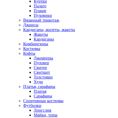
Куртки
Пальто
Плащи
Пуховики
Вязанный трикотаж
Джинсы
Кардиганы, жилеты, жакеты
Жакеты
Кардиганы
Комбинезоны
Костюмы
Кофты
Джемперы
Пуловер
Свитер
Свитшот
Толстовки
Худи
Платья, сарафаны
Платья
Сарафаны
Спортивные костюмы
Футболки
Лонгслив
Майки, топы