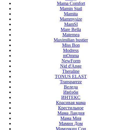
Mama Comfort
Mamin Stail
Mamita
Mammysize
MamSI
Mare Bella
Maternea
Maximilian bustier
Miss Bon
Modress
mOmma
NewForm
Nid d'Ange
Theraline
TONUS ELAST
Transpareze
Веледа
Ивбэби
ИНТЕКС
Красивая мама
Крестильное
Мама Ландия
Мама Мия
Мамин Дом
Мамочкин Сон