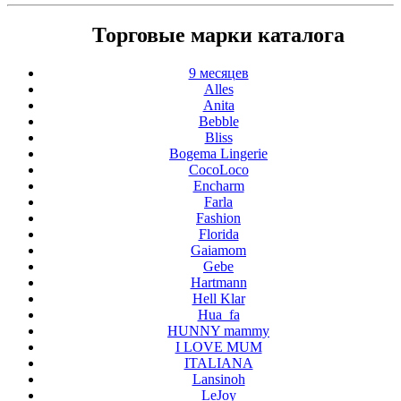
Торговые марки каталога
9 месяцев
Alles
Anita
Bebble
Bliss
Bogema Lingerie
CocoLoco
Encharm
Farla
Fashion
Florida
Gaiamom
Gebe
Hartmann
Hell Klar
Hua_fa
HUNNY mammy
I LOVE MUM
ITALIANA
Lansinoh
LeJoy