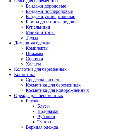
Белье для беременных
Бандажи дородовые
Бандажи послеродовые
Бандажи универсальные
Бюсты до и после родовые
Купальники
Майки и топы
Трусы
Домашняя одежда
Комплекты
Пижамы
Сорочки
Халаты
Колготки для беременных
Косметика
Cредства гигиены
Косметика для беременных
Косметика для новорожденных
Одежда для беременных
Блузки
Блузы
Водолазки
Рубашки
Туники
Верхняя одежда