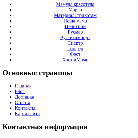
Мамуля красотуля
Марго
Материал: трикотаж
Наша мама
Пелигрин
Русмар
Рустехимпорт
Спектр
Топфер
Фэст
ХэппиМамс
Основные
страницы
Главная
Блог
Доставка
Оплата
Контакты
Карта сайта
Контактная
информация