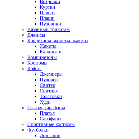
Ветровки
Куртки
Пальто
Плащи
Пуховики
Вязанный трикотаж
Джинсы
Кардиганы, жилеты, жакеты
Жакеты
Кардиганы
Комбинезоны
Костюмы
Кофты
Джемперы
Пуловер
Свитер
Свитшот
Толстовки
Худи
Платья, сарафаны
Платья
Сарафаны
Спортивные костюмы
Футболки
Лонгслив