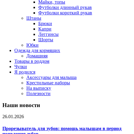
Майки, топы
Футболки длинный рукав
Футболки короткий рукав
Штаны
Брюки
Капри
Леггинсы
Шорты
Юбки
Одежда для кормящих
Домашняя
Товары в роддом
Чулки
Я родился
Аксессуары для малыша
Крестильные наборы
На выписку
Полезности
Наши новости
26.01.2026
Прорезыватель для зубов: помощь малышам в период
появления зубов