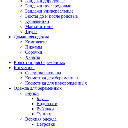
Бандажи дородовые
Бандажи послеродовые
Бандажи универсальные
Бюсты до и после родовые
Купальники
Майки и топы
Трусы
Домашняя одежда
Комплекты
Пижамы
Сорочки
Халаты
Колготки для беременных
Косметика
Cредства гигиены
Косметика для беременных
Косметика для новорожденных
Одежда для беременных
Блузки
Блузы
Водолазки
Рубашки
Туники
Верхняя одежда
Ветровки