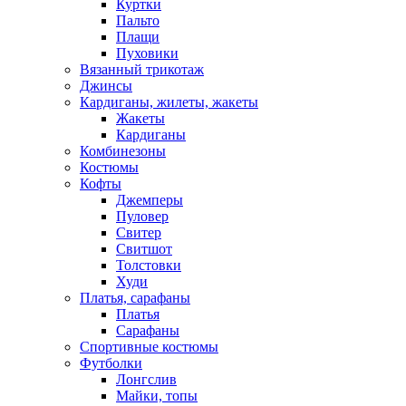
Куртки
Пальто
Плащи
Пуховики
Вязанный трикотаж
Джинсы
Кардиганы, жилеты, жакеты
Жакеты
Кардиганы
Комбинезоны
Костюмы
Кофты
Джемперы
Пуловер
Свитер
Свитшот
Толстовки
Худи
Платья, сарафаны
Платья
Сарафаны
Спортивные костюмы
Футболки
Лонгслив
Майки, топы