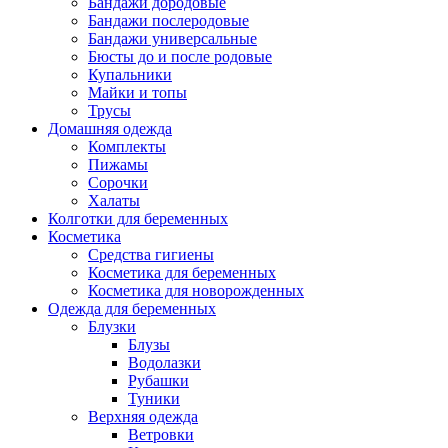
Бандажи дородовые
Бандажи послеродовые
Бандажи универсальные
Бюсты до и после родовые
Купальники
Майки и топы
Трусы
Домашняя одежда
Комплекты
Пижамы
Сорочки
Халаты
Колготки для беременных
Косметика
Cредства гигиены
Косметика для беременных
Косметика для новорожденных
Одежда для беременных
Блузки
Блузы
Водолазки
Рубашки
Туники
Верхняя одежда
Ветровки