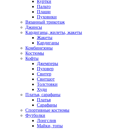
Куртки
Пальто
Плащи
Пуховики
Вязанный трикотаж
Джинсы
Кардиганы, жилеты, жакеты
Жакеты
Кардиганы
Комбинезоны
Костюмы
Кофты
Джемперы
Пуловер
Свитер
Свитшот
Толстовки
Худи
Платья, сарафаны
Платья
Сарафаны
Спортивные костюмы
Футболки
Лонгслив
Майки, топы