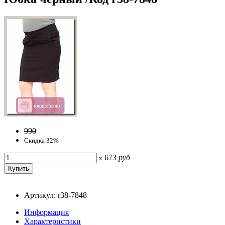
990
Скидка 32%
673
руб
x
Артикул: r38-7848
Информация
Характеристики