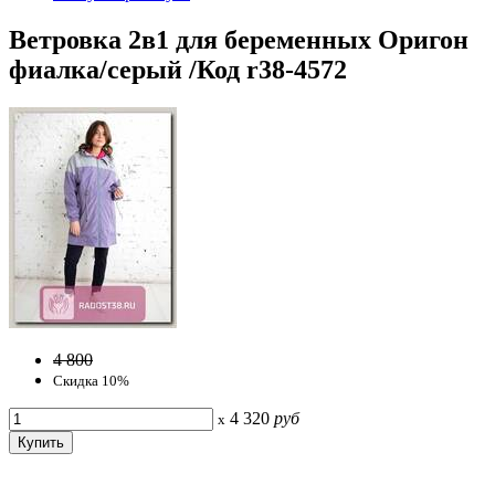
Ветровка 2в1 для беременных Оригон
фиалка/серый /Код r38-4572
4 800
Скидка 10%
4 320
руб
x