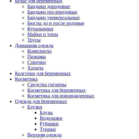
Белье для беременных
Бандажи дородовые
Бандажи послеродовые
Бандажи универсальные
Бюсты до и после родовые
Купальники
Майки и топы
Трусы
Домашняя одежда
Комплекты
Пижамы
Сорочки
Халаты
Колготки для беременных
Косметика
Cредства гигиены
Косметика для беременных
Косметика для новорожденных
Одежда для беременных
Блузки
Блузы
Водолазки
Рубашки
Туники
Верхняя одежда