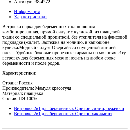
Артикул: r38-4572
Информация
Характеристики
Ветровка парка для беременных с капюшоном
комбинированная, прямой силуэт с кулиской, из плащевой
ткани со специальной пропиткой, без утеплителя на флисовой
подкладке (жилет). Застежка на молнию, в капюшоне
кулиска.Модный силуэт Оверсайз со спущенной линией
плеча. Удобные боковые прорезные карманы на молниях. Эту
ветровку для беременных можно носить на любом сроке
беременности и после родов.
Характеристики:
Страна: Россия
Производитель: Мамуля красотуля
Материал: плащевка
Состав: ПЭ 100%
Ветровка 2в1 для беременных Оригон синий, бежевый
Ветровка 2в1 для беременных Оригон хаки/минт