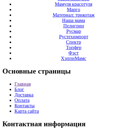
Мамуля красотуля
Марго
Материал: трикотаж
Наша мама
Пелигрин
Русмар
Рустехимпорт
Спектр
Топфер
Фэст
ХэппиМамс
Основные
страницы
Главная
Блог
Доставка
Оплата
Контакты
Карта сайта
Контактная
информация