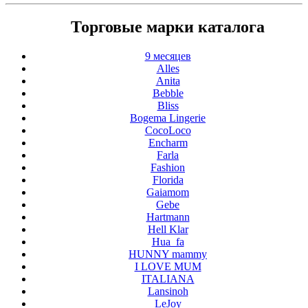
Торговые марки каталога
9 месяцев
Alles
Anita
Bebble
Bliss
Bogema Lingerie
CocoLoco
Encharm
Farla
Fashion
Florida
Gaiamom
Gebe
Hartmann
Hell Klar
Hua_fa
HUNNY mammy
I LOVE MUM
ITALIANA
Lansinoh
LeJoy