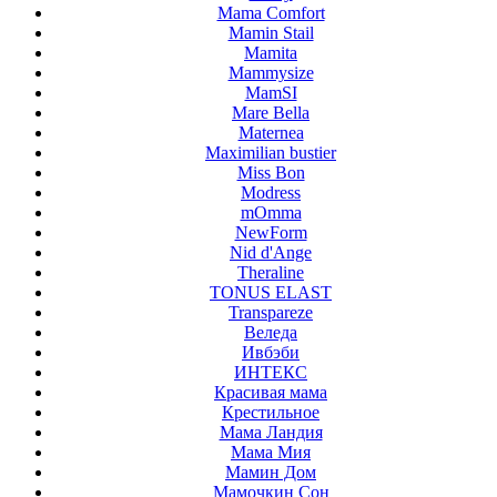
Mama Comfort
Mamin Stail
Mamita
Mammysize
MamSI
Mare Bella
Maternea
Maximilian bustier
Miss Bon
Modress
mOmma
NewForm
Nid d'Ange
Theraline
TONUS ELAST
Transpareze
Веледа
Ивбэби
ИНТЕКС
Красивая мама
Крестильное
Мама Ландия
Мама Мия
Мамин Дом
Мамочкин Сон