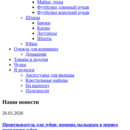
Майки, топы
Футболки длинный рукав
Футболки короткий рукав
Штаны
Брюки
Капри
Леггинсы
Шорты
Юбки
Одежда для кормящих
Домашняя
Товары в роддом
Чулки
Я родился
Аксессуары для малыша
Крестильные наборы
На выписку
Полезности
Наши новости
26.01.2026
Прорезыватель для зубов: помощь малышам в период
появления зубов