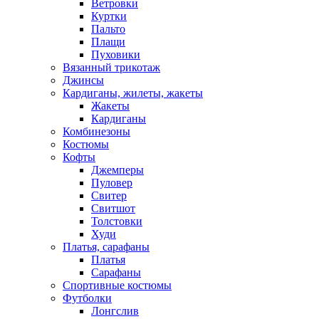
Ветровки
Куртки
Пальто
Плащи
Пуховики
Вязанный трикотаж
Джинсы
Кардиганы, жилеты, жакеты
Жакеты
Кардиганы
Комбинезоны
Костюмы
Кофты
Джемперы
Пуловер
Свитер
Свитшот
Толстовки
Худи
Платья, сарафаны
Платья
Сарафаны
Спортивные костюмы
Футболки
Лонгслив