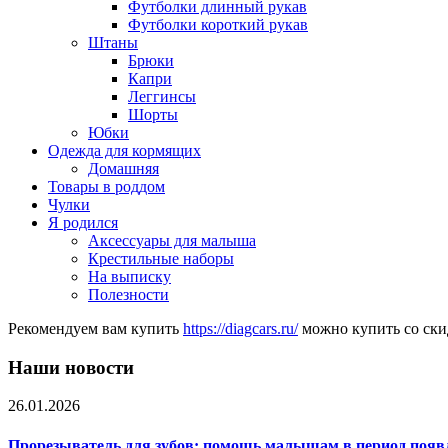
Футболки длинный рукав
Футболки короткий рукав
Штаны
Брюки
Капри
Леггинсы
Шорты
Юбки
Одежда для кормящих
Домашняя
Товары в роддом
Чулки
Я родился
Аксессуары для малыша
Крестильные наборы
На выписку
Полезности
Рекомендуем вам купить
https://diagcars.ru/
можно купить со ски
Наши новости
26.01.2026
Прорезыватель для зубов: помощь малышам в период появ