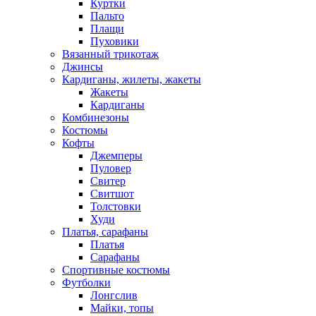
Куртки
Пальто
Плащи
Пуховики
Вязанный трикотаж
Джинсы
Кардиганы, жилеты, жакеты
Жакеты
Кардиганы
Комбинезоны
Костюмы
Кофты
Джемперы
Пуловер
Свитер
Свитшот
Толстовки
Худи
Платья, сарафаны
Платья
Сарафаны
Спортивные костюмы
Футболки
Лонгслив
Майки, топы