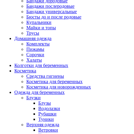
Бандажи дородовые
Бандажи послеродовые
Бандажи универсальные
Бюсты до и после родовые
Купальники
Майки и топы
Трусы
Домашняя одежда
Комплекты
Пижамы
Сорочки
Халаты
Колготки для беременных
Косметика
Cредства гигиены
Косметика для беременных
Косметика для новорожденных
Одежда для беременных
Блузки
Блузы
Водолазки
Рубашки
Туники
Верхняя одежда
Ветровки