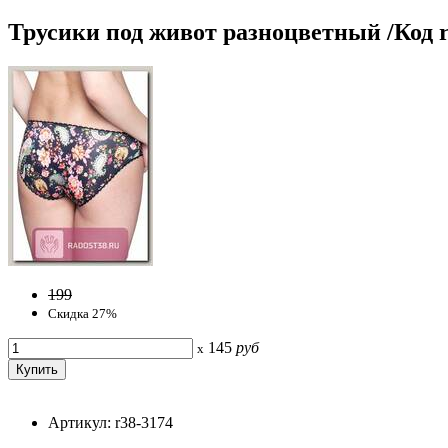
Трусики под живот разноцветный /Код r
199
Скидка 27%
145
руб
x
Артикул: r38-3174