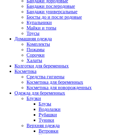
Бандажи дородовые
Бандажи послеродовые
Бандажи универсальные
Бюсты до и после родовые
Купальники
Майки и топы
Трусы
Домашняя одежда
Комплекты
Пижамы
Сорочки
Халаты
Колготки для беременных
Косметика
Cредства гигиены
Косметика для беременных
Косметика для новорожденных
Одежда для беременных
Блузки
Блузы
Водолазки
Рубашки
Туники
Верхняя одежда
Ветровки