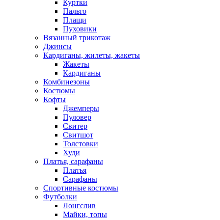
Куртки
Пальто
Плащи
Пуховики
Вязанный трикотаж
Джинсы
Кардиганы, жилеты, жакеты
Жакеты
Кардиганы
Комбинезоны
Костюмы
Кофты
Джемперы
Пуловер
Свитер
Свитшот
Толстовки
Худи
Платья, сарафаны
Платья
Сарафаны
Спортивные костюмы
Футболки
Лонгслив
Майки, топы