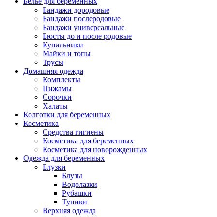
Белье для беременных
Бандажи дородовые
Бандажи послеродовые
Бандажи универсальные
Бюсты до и после родовые
Купальники
Майки и топы
Трусы
Домашняя одежда
Комплекты
Пижамы
Сорочки
Халаты
Колготки для беременных
Косметика
Cредства гигиены
Косметика для беременных
Косметика для новорожденных
Одежда для беременных
Блузки
Блузы
Водолазки
Рубашки
Туники
Верхняя одежда