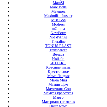
MamSI
Mare Bella
Maternea
Maximilian bustier
Miss Bon
Modress
mOmma
NewForm
Nid d'Ange
Theraline
TONUS ELAST
Transpareze
Веледа
Ивбэби
ИНТЕКС
Красивая мама
Крестильное
Мама Ландия
Мама Мия
Мамин Дом
Мамочкин Сон
Мамуля красотуля
Марго
Материал: трикотаж
Наша мама