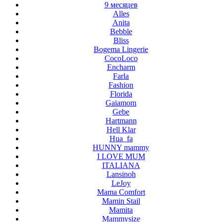
9 месяцев
Alles
Anita
Bebble
Bliss
Bogema Lingerie
CocoLoco
Encharm
Farla
Fashion
Florida
Gaiamom
Gebe
Hartmann
Hell Klar
Hua_fa
HUNNY mammy
I LOVE MUM
ITALIANA
Lansinoh
LeJoy
Mama Comfort
Mamin Stail
Mamita
Mammysize