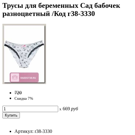
Трусы для беременных Сад бабочек
разноцветный /Код r38-3330
720
Скидка 7%
669
руб
x
Артикул: r38-3330