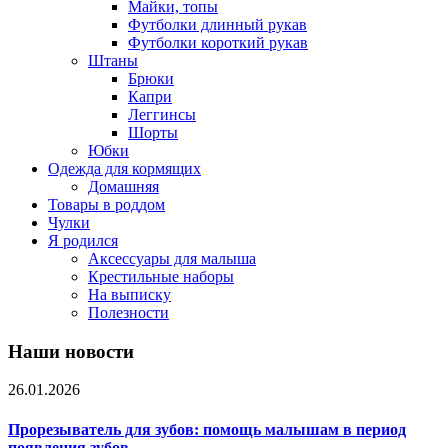
Майки, топы
Футболки длинный рукав
Футболки короткий рукав
Штаны
Брюки
Капри
Леггинсы
Шорты
Юбки
Одежда для кормящих
Домашняя
Товары в роддом
Чулки
Я родился
Аксессуары для малыша
Крестильные наборы
На выписку
Полезности
Наши новости
26.01.2026
Прорезыватель для зубов: помощь малышам в период
появления зубов