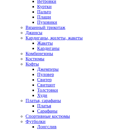
Ветровки
Куртки
Пальто
Плащи
Пуховики
Вязанный трикотаж
Джинсы
Кардиганы, жилеты, жакеты
Жакеты
Кардиганы
Комбинезоны
Костюмы
Кофты
Джемперы
Пуловер
Свитер
Свитшот
Толстовки
Худи
Платья, сарафаны
Платья
Сарафаны
Спортивные костюмы
Футболки
Лонгслив