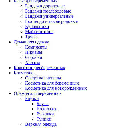
Белье для беременных
Бандажи дородовые
Бандажи послеродовые
Бандажи универсальные
Бюсты до и после родовые
Купальники
Майки и топы
Трусы
Домашняя одежда
Комплекты
Пижамы
Сорочки
Халаты
Колготки для беременных
Косметика
Cредства гигиены
Косметика для беременных
Косметика для новорожденных
Одежда для беременных
Блузки
Блузы
Водолазки
Рубашки
Туники
Верхняя одежда