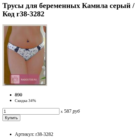
Трусы для беременных Камила серый /
Код r38-3282
890
Скидка 34%
587
руб
x
Артикул: r38-3282