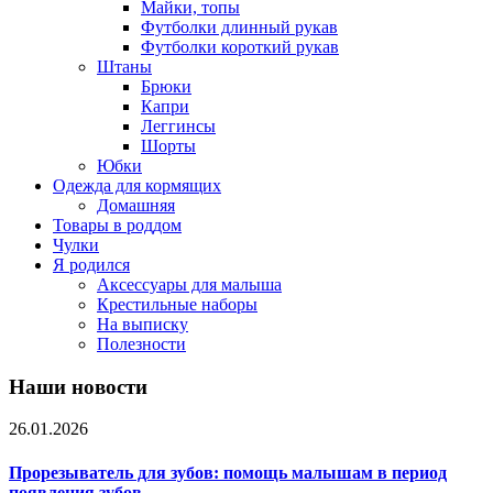
Майки, топы
Футболки длинный рукав
Футболки короткий рукав
Штаны
Брюки
Капри
Леггинсы
Шорты
Юбки
Одежда для кормящих
Домашняя
Товары в роддом
Чулки
Я родился
Аксессуары для малыша
Крестильные наборы
На выписку
Полезности
Наши новости
26.01.2026
Прорезыватель для зубов: помощь малышам в период
появления зубов