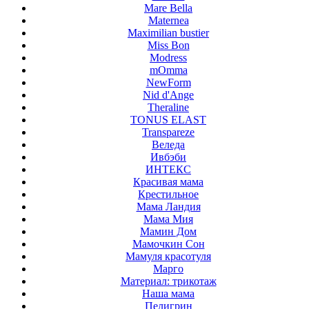
Mare Bella
Maternea
Maximilian bustier
Miss Bon
Modress
mOmma
NewForm
Nid d'Ange
Theraline
TONUS ELAST
Transpareze
Веледа
Ивбэби
ИНТЕКС
Красивая мама
Крестильное
Мама Ландия
Мама Мия
Мамин Дом
Мамочкин Сон
Мамуля красотуля
Марго
Материал: трикотаж
Наша мама
Пелигрин