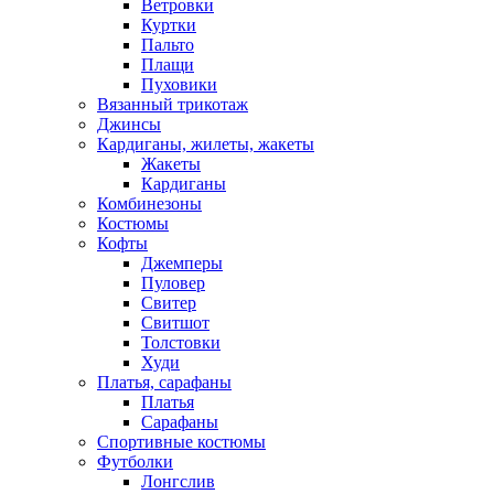
Ветровки
Куртки
Пальто
Плащи
Пуховики
Вязанный трикотаж
Джинсы
Кардиганы, жилеты, жакеты
Жакеты
Кардиганы
Комбинезоны
Костюмы
Кофты
Джемперы
Пуловер
Свитер
Свитшот
Толстовки
Худи
Платья, сарафаны
Платья
Сарафаны
Спортивные костюмы
Футболки
Лонгслив