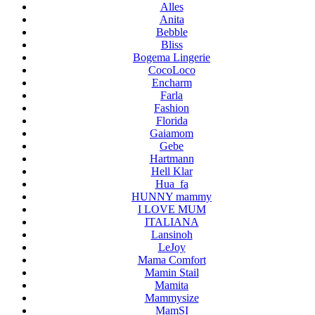
Alles
Anita
Bebble
Bliss
Bogema Lingerie
CocoLoco
Encharm
Farla
Fashion
Florida
Gaiamom
Gebe
Hartmann
Hell Klar
Hua_fa
HUNNY mammy
I LOVE MUM
ITALIANA
Lansinoh
LeJoy
Mama Comfort
Mamin Stail
Mamita
Mammysize
MamSI