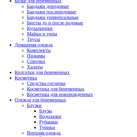
Белье для беременных
Бандажи дородовые
Бандажи послеродовые
Бандажи универсальные
Бюсты до и после родовые
Купальники
Майки и топы
Трусы
Домашняя одежда
Комплекты
Пижамы
Сорочки
Халаты
Колготки для беременных
Косметика
Cредства гигиены
Косметика для беременных
Косметика для новорожденных
Одежда для беременных
Блузки
Блузы
Водолазки
Рубашки
Туники
Верхняя одежда