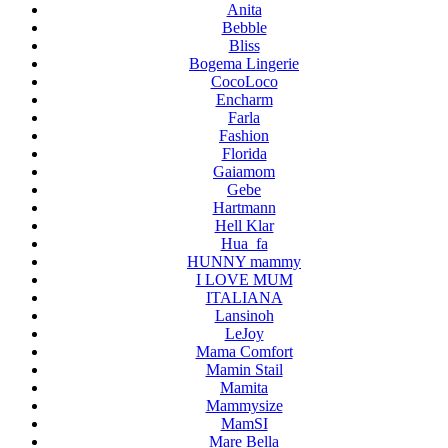
Anita
Bebble
Bliss
Bogema Lingerie
CocoLoco
Encharm
Farla
Fashion
Florida
Gaiamom
Gebe
Hartmann
Hell Klar
Hua_fa
HUNNY mammy
I LOVE MUM
ITALIANA
Lansinoh
LeJoy
Mama Comfort
Mamin Stail
Mamita
Mammysize
MamSI
Mare Bella