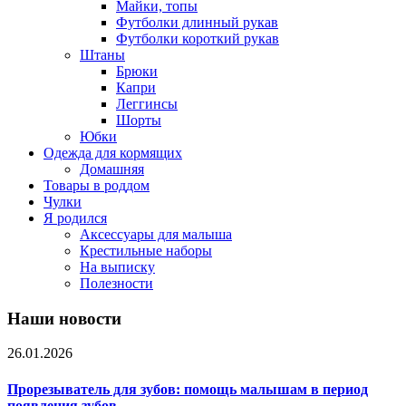
Майки, топы
Футболки длинный рукав
Футболки короткий рукав
Штаны
Брюки
Капри
Леггинсы
Шорты
Юбки
Одежда для кормящих
Домашняя
Товары в роддом
Чулки
Я родился
Аксессуары для малыша
Крестильные наборы
На выписку
Полезности
Наши новости
26.01.2026
Прорезыватель для зубов: помощь малышам в период
появления зубов