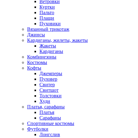
Ветровки
Куртки
Пальто
Плащи
Пуховики
Вязанный трикотаж
Джинсы
Кардиганы, жилеты, жакеты
Жакеты
Кардиганы
Комбинезоны
Костюмы
Кофты
Джемперы
Пуловер
Свитер
Свитшот
Толстовки
Худи
Платья, сарафаны
Платья
Сарафаны
Спортивные костюмы
Футболки
Лонгслив