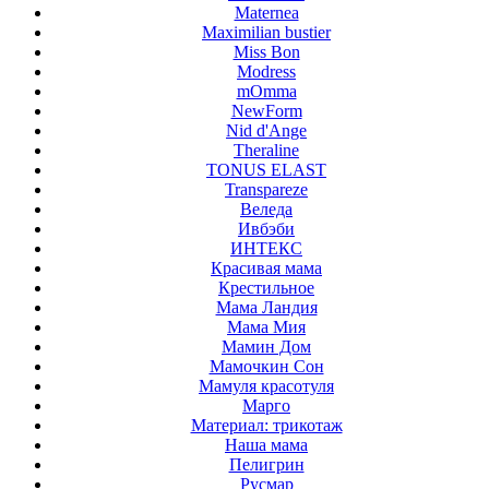
Maternea
Maximilian bustier
Miss Bon
Modress
mOmma
NewForm
Nid d'Ange
Theraline
TONUS ELAST
Transpareze
Веледа
Ивбэби
ИНТЕКС
Красивая мама
Крестильное
Мама Ландия
Мама Мия
Мамин Дом
Мамочкин Сон
Мамуля красотуля
Марго
Материал: трикотаж
Наша мама
Пелигрин
Русмар