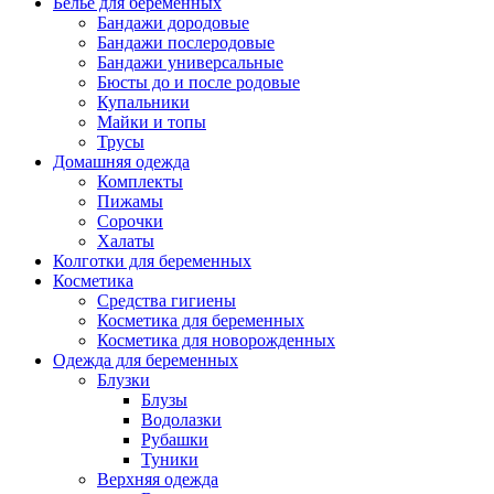
Белье для беременных
Бандажи дородовые
Бандажи послеродовые
Бандажи универсальные
Бюсты до и после родовые
Купальники
Майки и топы
Трусы
Домашняя одежда
Комплекты
Пижамы
Сорочки
Халаты
Колготки для беременных
Косметика
Cредства гигиены
Косметика для беременных
Косметика для новорожденных
Одежда для беременных
Блузки
Блузы
Водолазки
Рубашки
Туники
Верхняя одежда