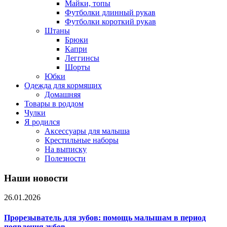
Майки, топы
Футболки длинный рукав
Футболки короткий рукав
Штаны
Брюки
Капри
Леггинсы
Шорты
Юбки
Одежда для кормящих
Домашняя
Товары в роддом
Чулки
Я родился
Аксессуары для малыша
Крестильные наборы
На выписку
Полезности
Наши новости
26.01.2026
Прорезыватель для зубов: помощь малышам в период
появления зубов