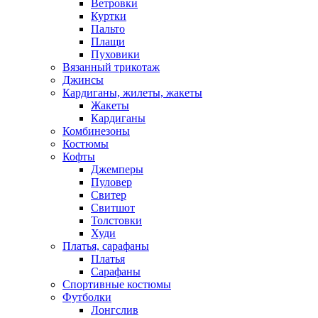
Ветровки
Куртки
Пальто
Плащи
Пуховики
Вязанный трикотаж
Джинсы
Кардиганы, жилеты, жакеты
Жакеты
Кардиганы
Комбинезоны
Костюмы
Кофты
Джемперы
Пуловер
Свитер
Свитшот
Толстовки
Худи
Платья, сарафаны
Платья
Сарафаны
Спортивные костюмы
Футболки
Лонгслив