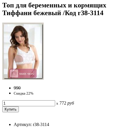
Топ для беременных и кормящих
Тиффани бежевый /Код r38-3114
990
Скидка 22%
772
руб
x
Артикул: r38-3114