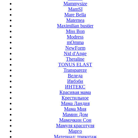
Mammysize
MamSI
Mare Bella
Maternea
Maximilian bustier
Miss Bon
Modress
mOmma
NewForm
Nid d'Ange
Theraline
TONUS ELAST
Transpareze
Веледа
Ивбэби
ИНТЕКС
Красивая мама
Крестильное
Мама Ландия
Мама Мия
Мамин Дом
Мамочкин Сон
Мамуля красотуля
Марго
Материал: трикотаж