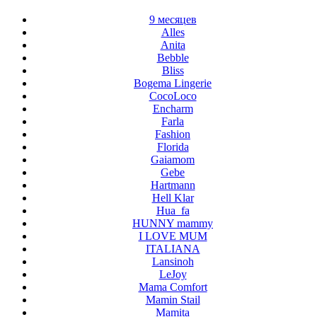
9 месяцев
Alles
Anita
Bebble
Bliss
Bogema Lingerie
CocoLoco
Encharm
Farla
Fashion
Florida
Gaiamom
Gebe
Hartmann
Hell Klar
Hua_fa
HUNNY mammy
I LOVE MUM
ITALIANA
Lansinoh
LeJoy
Mama Comfort
Mamin Stail
Mamita