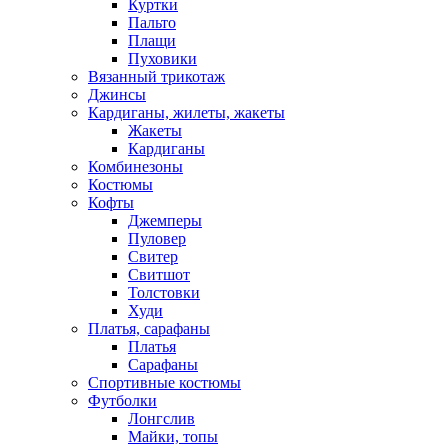
Куртки
Пальто
Плащи
Пуховики
Вязанный трикотаж
Джинсы
Кардиганы, жилеты, жакеты
Жакеты
Кардиганы
Комбинезоны
Костюмы
Кофты
Джемперы
Пуловер
Свитер
Свитшот
Толстовки
Худи
Платья, сарафаны
Платья
Сарафаны
Спортивные костюмы
Футболки
Лонгслив
Майки, топы