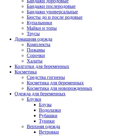
Бандажи дородовые
Бандажи послеродовые
Бандажи универсальные
Бюсты до и после родовые
Купальники
Майки и топы
Трусы
Домашняя одежда
Комплекты
Пижамы
Сорочки
Халаты
Колготки для беременных
Косметика
Cредства гигиены
Косметика для беременных
Косметика для новорожденных
Одежда для беременных
Блузки
Блузы
Водолазки
Рубашки
Туники
Верхняя одежда
Ветровки