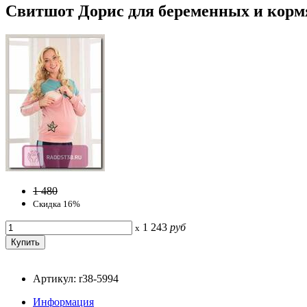
Свитшот Дорис для беременных и кормя
1 480
Скидка 16%
1 243
руб
x
Артикул: r38-5994
Информация