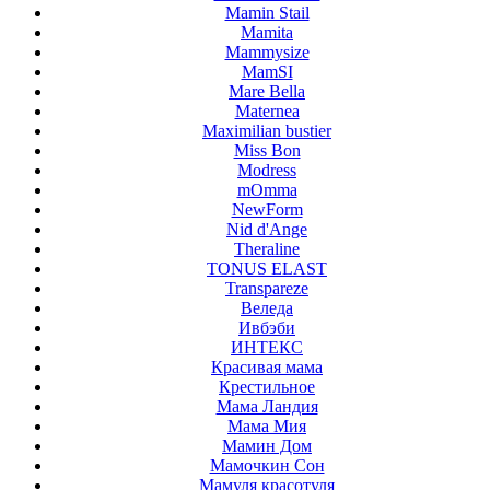
Mamin Stail
Mamita
Mammysize
MamSI
Mare Bella
Maternea
Maximilian bustier
Miss Bon
Modress
mOmma
NewForm
Nid d'Ange
Theraline
TONUS ELAST
Transpareze
Веледа
Ивбэби
ИНТЕКС
Красивая мама
Крестильное
Мама Ландия
Мама Мия
Мамин Дом
Мамочкин Сон
Мамуля красотуля