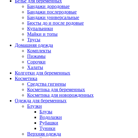
Белье для беременных
Бандажи дородовые
Бандажи послеродовые
Бандажи универсальные
Бюсты до и после родовые
Купальники
Майки и топы
Трусы
Домашняя одежда
Комплекты
Пижамы
Сорочки
Халаты
Колготки для беременных
Косметика
Cредства гигиены
Косметика для беременных
Косметика для новорожденных
Одежда для беременных
Блузки
Блузы
Водолазки
Рубашки
Туники
Верхняя одежда