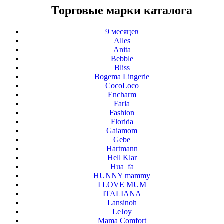
Торговые марки каталога
9 месяцев
Alles
Anita
Bebble
Bliss
Bogema Lingerie
CocoLoco
Encharm
Farla
Fashion
Florida
Gaiamom
Gebe
Hartmann
Hell Klar
Hua_fa
HUNNY mammy
I LOVE MUM
ITALIANA
Lansinoh
LeJoy
Mama Comfort