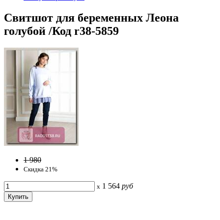
Свитшот для беременных Леона
голубой /Код r38-5859
1 980
Скидка 21%
1 564
руб
x