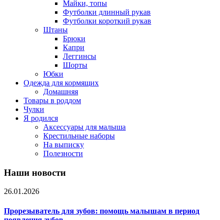
Майки, топы
Футболки длинный рукав
Футболки короткий рукав
Штаны
Брюки
Капри
Леггинсы
Шорты
Юбки
Одежда для кормящих
Домашняя
Товары в роддом
Чулки
Я родился
Аксессуары для малыша
Крестильные наборы
На выписку
Полезности
Наши новости
26.01.2026
Прорезыватель для зубов: помощь малышам в период
появления зубов