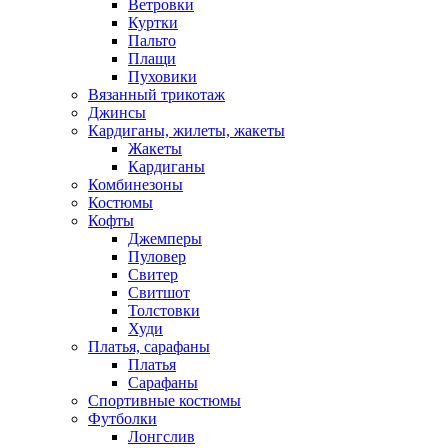
Ветровки
Куртки
Пальто
Плащи
Пуховики
Вязанный трикотаж
Джинсы
Кардиганы, жилеты, жакеты
Жакеты
Кардиганы
Комбинезоны
Костюмы
Кофты
Джемперы
Пуловер
Свитер
Свитшот
Толстовки
Худи
Платья, сарафаны
Платья
Сарафаны
Спортивные костюмы
Футболки
Лонгслив