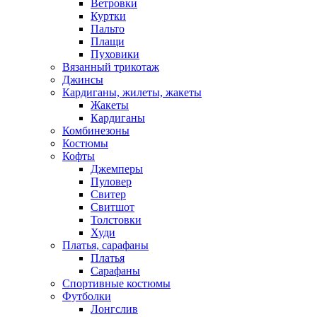
Ветровки
Куртки
Пальто
Плащи
Пуховики
Вязанный трикотаж
Джинсы
Кардиганы, жилеты, жакеты
Жакеты
Кардиганы
Комбинезоны
Костюмы
Кофты
Джемперы
Пуловер
Свитер
Свитшот
Толстовки
Худи
Платья, сарафаны
Платья
Сарафаны
Спортивные костюмы
Футболки
Лонгслив