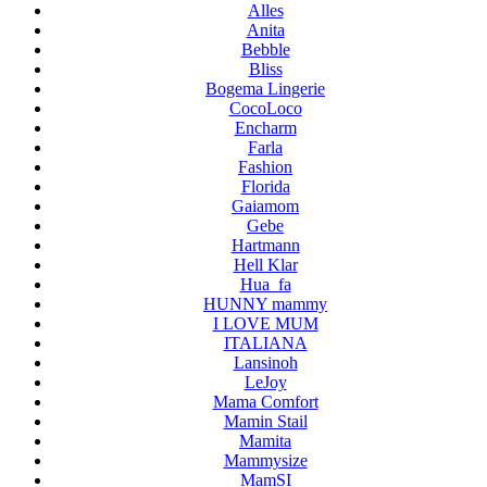
Alles
Anita
Bebble
Bliss
Bogema Lingerie
CocoLoco
Encharm
Farla
Fashion
Florida
Gaiamom
Gebe
Hartmann
Hell Klar
Hua_fa
HUNNY mammy
I LOVE MUM
ITALIANA
Lansinoh
LeJoy
Mama Comfort
Mamin Stail
Mamita
Mammysize
MamSI