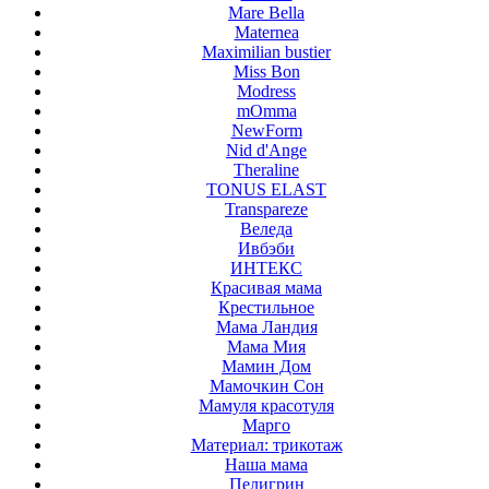
Mare Bella
Maternea
Maximilian bustier
Miss Bon
Modress
mOmma
NewForm
Nid d'Ange
Theraline
TONUS ELAST
Transpareze
Веледа
Ивбэби
ИНТЕКС
Красивая мама
Крестильное
Мама Ландия
Мама Мия
Мамин Дом
Мамочкин Сон
Мамуля красотуля
Марго
Материал: трикотаж
Наша мама
Пелигрин