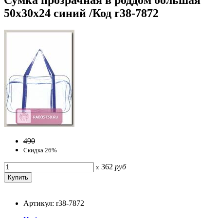
50х30х24 синий /Код r38-7872
490
Скидка 26%
362
руб
x
Артикул: r38-7872