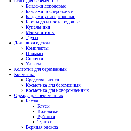
Белье для беременных
Бандажи дородовые
Бандажи послеродовые
Бандажи универсальные
Бюсты до и после родовые
Купальники
Майки и топы
Трусы
Домашняя одежда
Комплекты
Пижамы
Сорочки
Халаты
Колготки для беременных
Косметика
Cредства гигиены
Косметика для беременных
Косметика для новорожденных
Одежда для беременных
Блузки
Блузы
Водолазки
Рубашки
Туники
Верхняя одежда