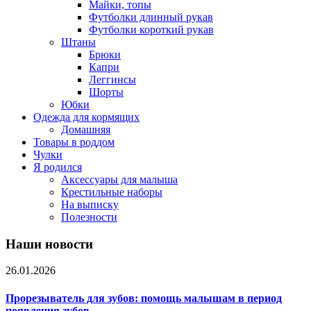
Майки, топы
Футболки длинный рукав
Футболки короткий рукав
Штаны
Брюки
Капри
Леггинсы
Шорты
Юбки
Одежда для кормящих
Домашняя
Товары в роддом
Чулки
Я родился
Аксессуары для малыша
Крестильные наборы
На выписку
Полезности
Наши новости
26.01.2026
Прорезыватель для зубов: помощь малышам в период
появления зубов