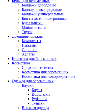
Белье для беременных
Бандажи дородовые
Бандажи послеродовые
Бандажи универсальные
Бюсты до и после родовые
Купальники
Майки и топы
Трусы
Домашняя одежда
Комплекты
Пижамы
Сорочки
Халаты
Колготки для беременных
Косметика
Cредства гигиены
Косметика для беременных
Косметика для новорожденных
Одежда для беременных
Блузки
Блузы
Водолазки
Рубашки
Туники
Верхняя одежда