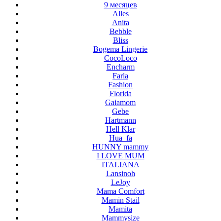
9 месяцев
Alles
Anita
Bebble
Bliss
Bogema Lingerie
CocoLoco
Encharm
Farla
Fashion
Florida
Gaiamom
Gebe
Hartmann
Hell Klar
Hua_fa
HUNNY mammy
I LOVE MUM
ITALIANA
Lansinoh
LeJoy
Mama Comfort
Mamin Stail
Mamita
Mammysize