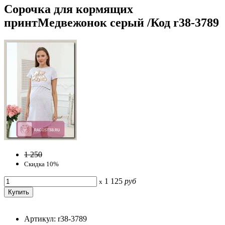
Сорочка для кормящих
принтМедвежонок серый /Код r38-3789
1 250
Скидка 10%
1 125
руб
x
Артикул: r38-3789