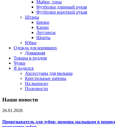
Майки, топы
Футболки длинный рукав
Футболки короткий рукав
Штаны
Брюки
Капри
Леггинсы
Шорты
Юбки
Одежда для кормящих
Домашняя
Товары в роддом
Чулки
Я родился
Аксессуары для малыша
Крестильные наборы
На выписку
Полезности
Наши новости
26.01.2026
Прорезыватель для зубов: помощь малышам в период
появления зубов