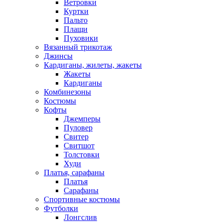
Ветровки
Куртки
Пальто
Плащи
Пуховики
Вязанный трикотаж
Джинсы
Кардиганы, жилеты, жакеты
Жакеты
Кардиганы
Комбинезоны
Костюмы
Кофты
Джемперы
Пуловер
Свитер
Свитшот
Толстовки
Худи
Платья, сарафаны
Платья
Сарафаны
Спортивные костюмы
Футболки
Лонгслив