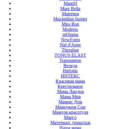
MamSI
Mare Bella
Maternea
Maximilian bustier
Miss Bon
Modress
mOmma
NewForm
Nid d'Ange
Theraline
TONUS ELAST
Transpareze
Веледа
Ивбэби
ИНТЕКС
Красивая мама
Крестильное
Мама Ландия
Мама Мия
Мамин Дом
Мамочкин Сон
Мамуля красотуля
Марго
Материал: трикотаж
Наша мама