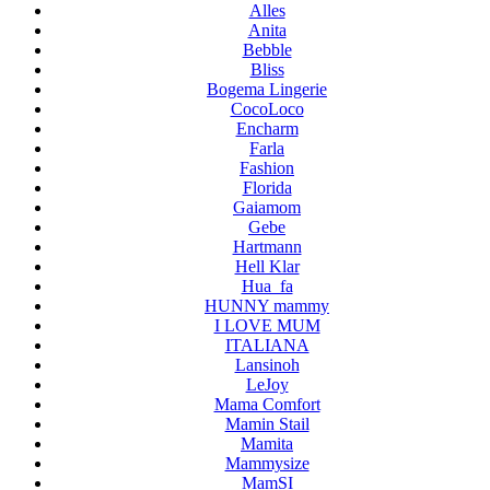
Alles
Anita
Bebble
Bliss
Bogema Lingerie
CocoLoco
Encharm
Farla
Fashion
Florida
Gaiamom
Gebe
Hartmann
Hell Klar
Hua_fa
HUNNY mammy
I LOVE MUM
ITALIANA
Lansinoh
LeJoy
Mama Comfort
Mamin Stail
Mamita
Mammysize
MamSI