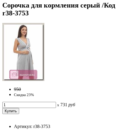
Сорочка для кормления серый /Код
r38-3753
950
Скидка 23%
731
руб
x
Артикул: r38-3753