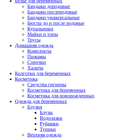
Белье для беременных
Бандажи дородовые
Бандажи послеродовые
Бандажи универсальные
Бюсты до и после родовые
Купальники
Майки и топы
Трусы
Домашняя одежда
Комплекты
Пижамы
Сорочки
Халаты
Колготки для беременных
Косметика
Cредства гигиены
Косметика для беременных
Косметика для новорожденных
Одежда для беременных
Блузки
Блузы
Водолазки
Рубашки
Туники
Верхняя одежда