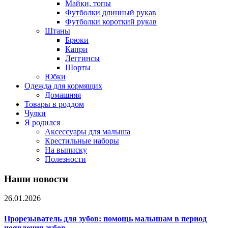
Майки, топы
Футболки длинный рукав
Футболки короткий рукав
Штаны
Брюки
Капри
Леггинсы
Шорты
Юбки
Одежда для кормящих
Домашняя
Товары в роддом
Чулки
Я родился
Аксессуары для малыша
Крестильные наборы
На выписку
Полезности
Наши новости
26.01.2026
Прорезыватель для зубов: помощь малышам в период
появления зубов