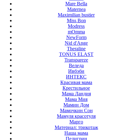
Mare Bella
Maternea
Maximilian bustier
Miss Bon
Modress
mOmma
NewForm
Nid d'Ange
Theraline
TONUS ELAST
Transpareze
Веледа
Ивбэби
ИНТЕКС
Красивая мама
Крестильное
Мама Ландия
Мама Мия
Мамин Дом
Мамочкин Сон
Мамуля красотуля
Марго
Материал: трикотаж
Наша мама
Пелигрин