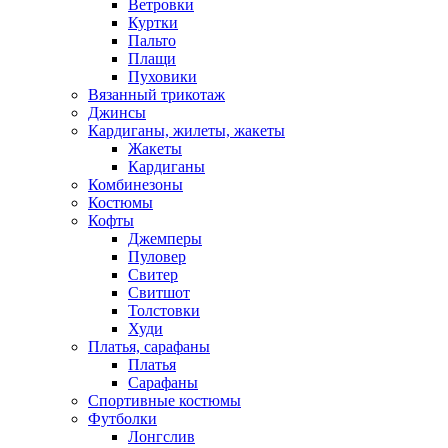
Ветровки
Куртки
Пальто
Плащи
Пуховики
Вязанный трикотаж
Джинсы
Кардиганы, жилеты, жакеты
Жакеты
Кардиганы
Комбинезоны
Костюмы
Кофты
Джемперы
Пуловер
Свитер
Свитшот
Толстовки
Худи
Платья, сарафаны
Платья
Сарафаны
Спортивные костюмы
Футболки
Лонгслив