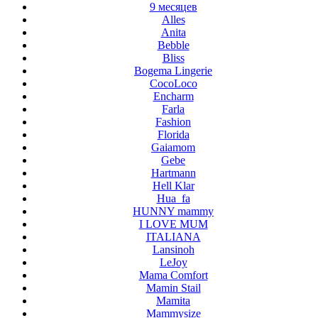
9 месяцев
Alles
Anita
Bebble
Bliss
Bogema Lingerie
CocoLoco
Encharm
Farla
Fashion
Florida
Gaiamom
Gebe
Hartmann
Hell Klar
Hua_fa
HUNNY mammy
I LOVE MUM
ITALIANA
Lansinoh
LeJoy
Mama Comfort
Mamin Stail
Mamita
Mammysize