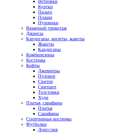
Ветровки
Куртки
Пальто
Плащи
Пуховики
Вязанный трикотаж
Джинсы
Кардиганы, жилеты, жакеты
Жакеты
Кардиганы
Комбинезоны
Костюмы
Кофты
Джемперы
Пуловер
Свитер
Свитшот
Толстовки
Худи
Платья, сарафаны
Платья
Сарафаны
Спортивные костюмы
Футболки
Лонгслив