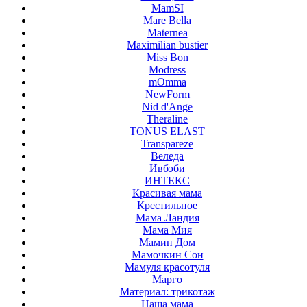
MamSI
Mare Bella
Maternea
Maximilian bustier
Miss Bon
Modress
mOmma
NewForm
Nid d'Ange
Theraline
TONUS ELAST
Transpareze
Веледа
Ивбэби
ИНТЕКС
Красивая мама
Крестильное
Мама Ландия
Мама Мия
Мамин Дом
Мамочкин Сон
Мамуля красотуля
Марго
Материал: трикотаж
Наша мама