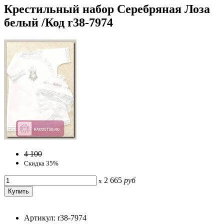
Крестильный набор Серебряная Лоза
белый /Код r38-7974
4 100
Скидка 35%
2 665
руб
x
Артикул: r38-7974