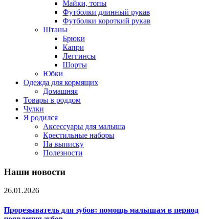
Майки, топы
Футболки длинный рукав
Футболки короткий рукав
Штаны
Брюки
Капри
Леггинсы
Шорты
Юбки
Одежда для кормящих
Домашняя
Товары в роддом
Чулки
Я родился
Аксессуары для малыша
Крестильные наборы
На выписку
Полезности
Наши новости
26.01.2026
Прорезыватель для зубов: помощь малышам в период
появления зубов