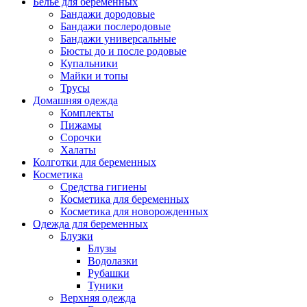
Белье для беременных
Бандажи дородовые
Бандажи послеродовые
Бандажи универсальные
Бюсты до и после родовые
Купальники
Майки и топы
Трусы
Домашняя одежда
Комплекты
Пижамы
Сорочки
Халаты
Колготки для беременных
Косметика
Cредства гигиены
Косметика для беременных
Косметика для новорожденных
Одежда для беременных
Блузки
Блузы
Водолазки
Рубашки
Туники
Верхняя одежда