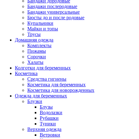
Бандажи дородовые
Бандажи послеродовые
Бандажи универсальные
Бюсты до и после родовые
Купальники
Майки и топы
Трусы
Домашняя одежда
Комплекты
Пижамы
Сорочки
Халаты
Колготки для беременных
Косметика
Cредства гигиены
Косметика для беременных
Косметика для новорожденных
Одежда для беременных
Блузки
Блузы
Водолазки
Рубашки
Туники
Верхняя одежда
Ветровки