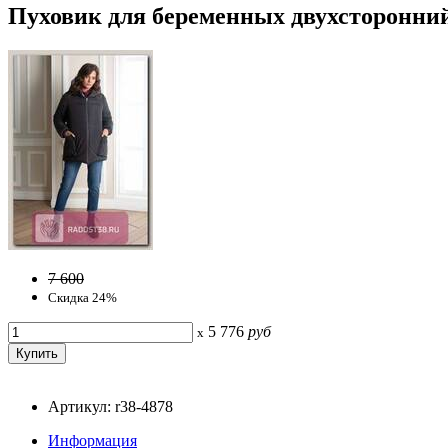
Пуховик для беременных двухсторонний
7 600
Скидка 24%
5 776
руб
x
Артикул: r38-4878
Информация