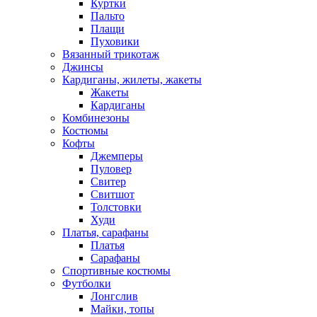
Куртки
Пальто
Плащи
Пуховики
Вязанный трикотаж
Джинсы
Кардиганы, жилеты, жакеты
Жакеты
Кардиганы
Комбинезоны
Костюмы
Кофты
Джемперы
Пуловер
Свитер
Свитшот
Толстовки
Худи
Платья, сарафаны
Платья
Сарафаны
Спортивные костюмы
Футболки
Лонгслив
Майки, топы