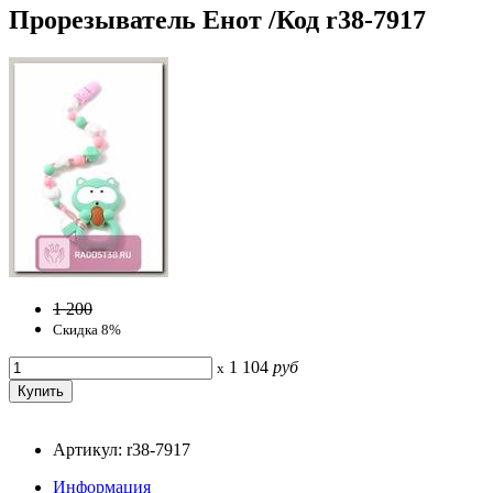
Прорезыватель Енот /Код r38-7917
1 200
Скидка 8%
1 104
руб
x
Артикул: r38-7917
Информация