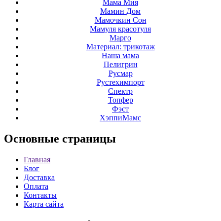
Мама Мия
Мамин Дом
Мамочкин Сон
Мамуля красотуля
Марго
Материал: трикотаж
Наша мама
Пелигрин
Русмар
Рустехимпорт
Спектр
Топфер
Фэст
ХэппиМамс
Основные
страницы
Главная
Блог
Доставка
Оплата
Контакты
Карта сайта