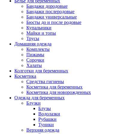
Белье для беременных
Бандажи дородовые
Бандажи послеродовые
Бандажи универсальные
Бюсты до и после родовые
Купальники
Майки и топы
Трусы
Домашняя одежда
Комплекты
Пижамы
Сорочки
Халаты
Колготки для беременных
Косметика
Cредства гигиены
Косметика для беременных
Косметика для новорожденных
Одежда для беременных
Блузки
Блузы
Водолазки
Рубашки
Туники
Верхняя одежда