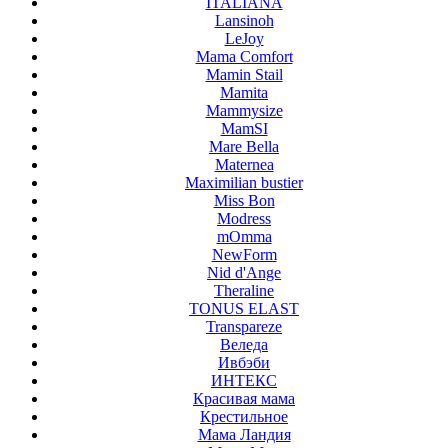
ITALIANA
Lansinoh
LeJoy
Mama Comfort
Mamin Stail
Mamita
Mammysize
MamSI
Mare Bella
Maternea
Maximilian bustier
Miss Bon
Modress
mOmma
NewForm
Nid d'Ange
Theraline
TONUS ELAST
Transpareze
Веледа
Ивбэби
ИНТЕКС
Красивая мама
Крестильное
Мама Ландия