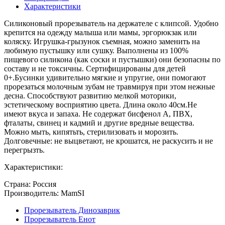
Характеристики
Силиконовый прорезыватель на держателе с клипсой. Удобно
крепится на одежду малыша или мамы, эргорюкзак или
коляску. Игрушка-грызунок съемная, можно заменить на
любимую пустышку или сушку. Выполнены из 100%
пищевого силикона (как соски и пустышки) они безопасны по
составу и не токсичны. Сертифицированы для детей
0+.Бусинки удивительно мягкие и упругие, они помогают
прорезаться молочным зубам не травмируя при этом нежные
десна. Способствуют развитию мелкой моторики,
эстетическому восприятию цвета. Длина около 40см.Не
имеют вкуса и запаха. Не содержат бисфенол А, ПВХ,
фталаты, свинец и кадмий и другие вредные вещества.
Можно мыть, кипятьть, стерилизовать и морозить.
Долговечные: не выцветают, не крошатся, не раскусить и не
перегрызть.
Характеристики:
Страна: Россия
Производитель: MamSI
Прорезыватель Динозаврик
Прорезыватель Енот