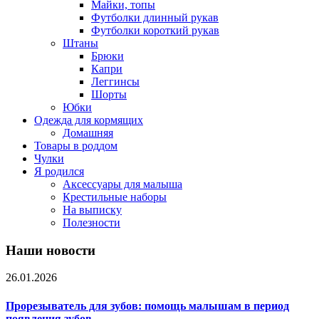
Майки, топы
Футболки длинный рукав
Футболки короткий рукав
Штаны
Брюки
Капри
Леггинсы
Шорты
Юбки
Одежда для кормящих
Домашняя
Товары в роддом
Чулки
Я родился
Аксессуары для малыша
Крестильные наборы
На выписку
Полезности
Наши новости
26.01.2026
Прорезыватель для зубов: помощь малышам в период
появления зубов