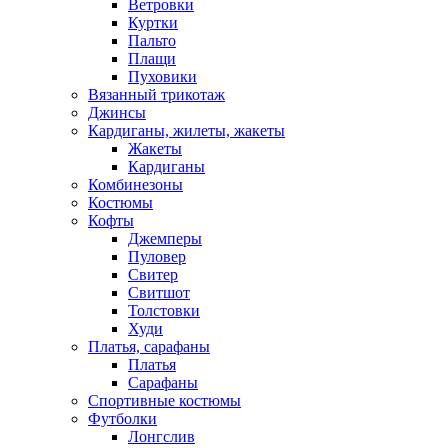
Ветровки
Куртки
Пальто
Плащи
Пуховики
Вязанный трикотаж
Джинсы
Кардиганы, жилеты, жакеты
Жакеты
Кардиганы
Комбинезоны
Костюмы
Кофты
Джемперы
Пуловер
Свитер
Свитшот
Толстовки
Худи
Платья, сарафаны
Платья
Сарафаны
Спортивные костюмы
Футболки
Лонгслив