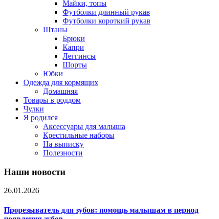
Майки, топы
Футболки длинный рукав
Футболки короткий рукав
Штаны
Брюки
Капри
Леггинсы
Шорты
Юбки
Одежда для кормящих
Домашняя
Товары в роддом
Чулки
Я родился
Аксессуары для малыша
Крестильные наборы
На выписку
Полезности
Наши новости
26.01.2026
Прорезыватель для зубов: помощь малышам в период
появления зубов