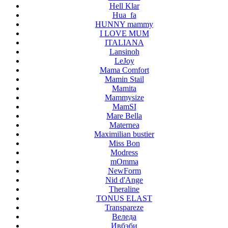
Hell Klar
Hua_fa
HUNNY mammy
I LOVE MUM
ITALIANA
Lansinoh
LeJoy
Mama Comfort
Mamin Stail
Mamita
Mammysize
MamSI
Mare Bella
Maternea
Maximilian bustier
Miss Bon
Modress
mOmma
NewForm
Nid d'Ange
Theraline
TONUS ELAST
Transpareze
Веледа
Ивбэби