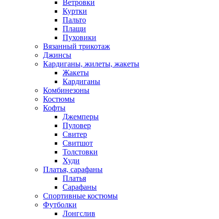
Ветровки
Куртки
Пальто
Плащи
Пуховики
Вязанный трикотаж
Джинсы
Кардиганы, жилеты, жакеты
Жакеты
Кардиганы
Комбинезоны
Костюмы
Кофты
Джемперы
Пуловер
Свитер
Свитшот
Толстовки
Худи
Платья, сарафаны
Платья
Сарафаны
Спортивные костюмы
Футболки
Лонгслив