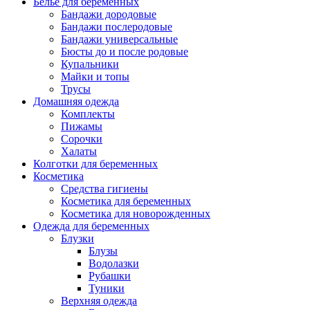
Белье для беременных
Бандажи дородовые
Бандажи послеродовые
Бандажи универсальные
Бюсты до и после родовые
Купальники
Майки и топы
Трусы
Домашняя одежда
Комплекты
Пижамы
Сорочки
Халаты
Колготки для беременных
Косметика
Cредства гигиены
Косметика для беременных
Косметика для новорожденных
Одежда для беременных
Блузки
Блузы
Водолазки
Рубашки
Туники
Верхняя одежда