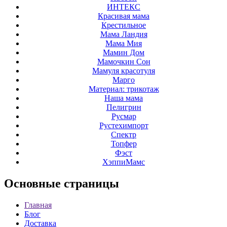
ИНТЕКС
Красивая мама
Крестильное
Мама Ландия
Мама Мия
Мамин Дом
Мамочкин Сон
Мамуля красотуля
Марго
Материал: трикотаж
Наша мама
Пелигрин
Русмар
Рустехимпорт
Спектр
Топфер
Фэст
ХэппиМамс
Основные
страницы
Главная
Блог
Доставка