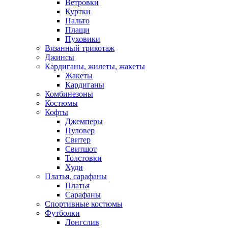
Ветровки
Куртки
Пальто
Плащи
Пуховики
Вязанный трикотаж
Джинсы
Кардиганы, жилеты, жакеты
Жакеты
Кардиганы
Комбинезоны
Костюмы
Кофты
Джемперы
Пуловер
Свитер
Свитшот
Толстовки
Худи
Платья, сарафаны
Платья
Сарафаны
Спортивные костюмы
Футболки
Лонгслив