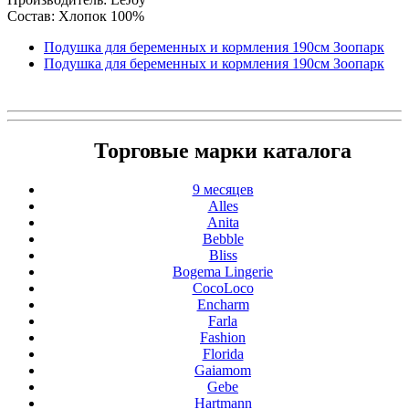
Состав: Хлопок 100%
Подушка для беременных и кормления 190см Зоопарк
Подушка для беременных и кормления 190см Зоопарк
Торговые марки каталога
9 месяцев
Alles
Anita
Bebble
Bliss
Bogema Lingerie
CocoLoco
Encharm
Farla
Fashion
Florida
Gaiamom
Gebe
Hartmann