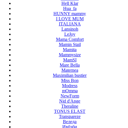
Hell Klar
Hua_fa
HUNNY mammy
I LOVE MUM
ITALIANA
Lansinoh
LeJoy
Mama Comfort
Mamin Stail
Mamita
Mammysize
MamSI
Mare Bella
Maternea
Maximilian bustier
Miss Bon
Modress
mOmma
NewForm
Nid d'Ange
Theraline
TONUS ELAST
Transpareze
Веледа
Ивбэби