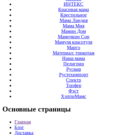
ИНТЕКС
Красивая мама
Крестильное
Мама Ландия
Мама Мия
Мамин Дом
Мамочкин Сон
Мамуля красотуля
Марго
Материал: трикотаж
Наша мама
Пелигрин
Русмар
Рустехимпорт
Спектр
Топфер
Фэст
ХэппиМамс
Основные
страницы
Главная
Блог
Доставка