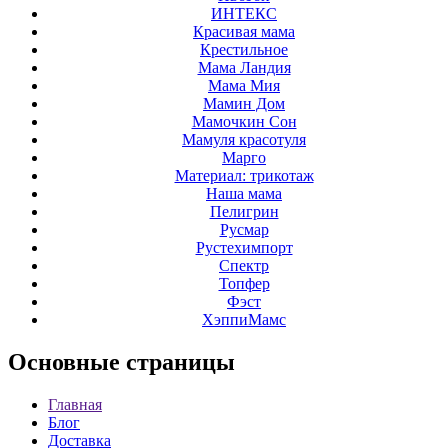
ИНТЕКС
Красивая мама
Крестильное
Мама Ландия
Мама Мия
Мамин Дом
Мамочкин Сон
Мамуля красотуля
Марго
Материал: трикотаж
Наша мама
Пелигрин
Русмар
Рустехимпорт
Спектр
Топфер
Фэст
ХэппиМамс
Основные
страницы
Главная
Блог
Доставка