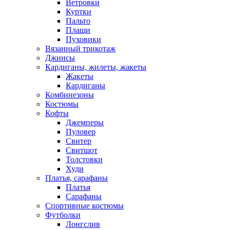
Ветровки
Куртки
Пальто
Плащи
Пуховики
Вязанный трикотаж
Джинсы
Кардиганы, жилеты, жакеты
Жакеты
Кардиганы
Комбинезоны
Костюмы
Кофты
Джемперы
Пуловер
Свитер
Свитшот
Толстовки
Худи
Платья, сарафаны
Платья
Сарафаны
Спортивные костюмы
Футболки
Лонгслив