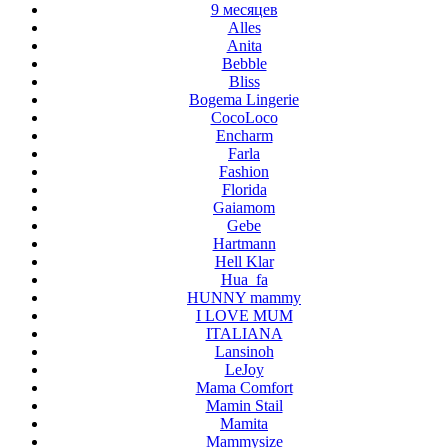
9 месяцев
Alles
Anita
Bebble
Bliss
Bogema Lingerie
CocoLoco
Encharm
Farla
Fashion
Florida
Gaiamom
Gebe
Hartmann
Hell Klar
Hua_fa
HUNNY mammy
I LOVE MUM
ITALIANA
Lansinoh
LeJoy
Mama Comfort
Mamin Stail
Mamita
Mammysize