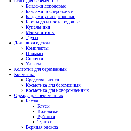
Белье для беременных
Бандажи дородовые
Бандажи послеродовые
Бандажи универсальные
Бюсты до и после родовые
Купальники
Майки и топы
Трусы
Домашняя одежда
Комплекты
Пижамы
Сорочки
Халаты
Колготки для беременных
Косметика
Cредства гигиены
Косметика для беременных
Косметика для новорожденных
Одежда для беременных
Блузки
Блузы
Водолазки
Рубашки
Туники
Верхняя одежда