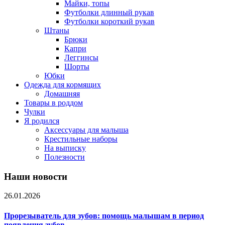
Майки, топы
Футболки длинный рукав
Футболки короткий рукав
Штаны
Брюки
Капри
Леггинсы
Шорты
Юбки
Одежда для кормящих
Домашняя
Товары в роддом
Чулки
Я родился
Аксессуары для малыша
Крестильные наборы
На выписку
Полезности
Наши новости
26.01.2026
Прорезыватель для зубов: помощь малышам в период
появления зубов