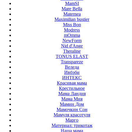
MamSI
Mare Bella
Maternea
Maximilian bustier
Miss Bon
Modress
mOmma
NewForm
Nid d'Ange
Theraline
TONUS ELAST
Transpareze
Веледа
Ивбэби
ИНТЕКС
Красивая мама
Крестильное
Мама Ландия
Мама Мия
Мамин Дом
Мамочкин Сон
Мамуля красотуля
Марго
Материал: трикотаж
Наша мама