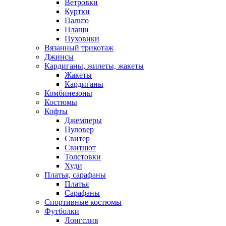
Ветровки
Куртки
Пальто
Плащи
Пуховики
Вязанный трикотаж
Джинсы
Кардиганы, жилеты, жакеты
Жакеты
Кардиганы
Комбинезоны
Костюмы
Кофты
Джемперы
Пуловер
Свитер
Свитшот
Толстовки
Худи
Платья, сарафаны
Платья
Сарафаны
Спортивные костюмы
Футболки
Лонгслив