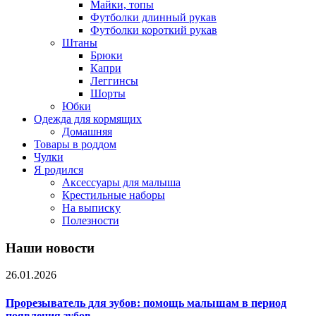
Майки, топы
Футболки длинный рукав
Футболки короткий рукав
Штаны
Брюки
Капри
Леггинсы
Шорты
Юбки
Одежда для кормящих
Домашняя
Товары в роддом
Чулки
Я родился
Аксессуары для малыша
Крестильные наборы
На выписку
Полезности
Наши новости
26.01.2026
Прорезыватель для зубов: помощь малышам в период
появления зубов