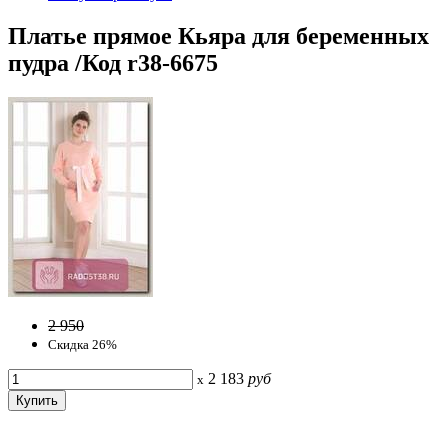
Платье прямое Кьяра для беременных
пудра /Код r38-6675
2 950
Скидка 26%
2 183
руб
x