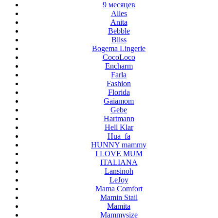
9 месяцев
Alles
Anita
Bebble
Bliss
Bogema Lingerie
CocoLoco
Encharm
Farla
Fashion
Florida
Gaiamom
Gebe
Hartmann
Hell Klar
Hua_fa
HUNNY mammy
I LOVE MUM
ITALIANA
Lansinoh
LeJoy
Mama Comfort
Mamin Stail
Mamita
Mammysize