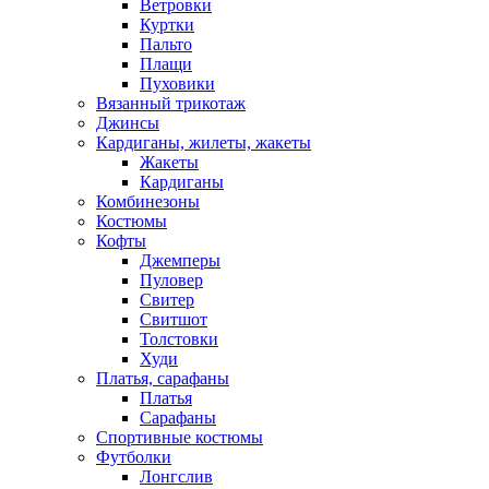
Ветровки
Куртки
Пальто
Плащи
Пуховики
Вязанный трикотаж
Джинсы
Кардиганы, жилеты, жакеты
Жакеты
Кардиганы
Комбинезоны
Костюмы
Кофты
Джемперы
Пуловер
Свитер
Свитшот
Толстовки
Худи
Платья, сарафаны
Платья
Сарафаны
Спортивные костюмы
Футболки
Лонгслив