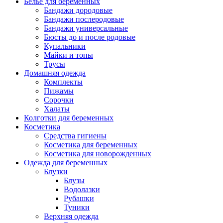
Белье для беременных
Бандажи дородовые
Бандажи послеродовые
Бандажи универсальные
Бюсты до и после родовые
Купальники
Майки и топы
Трусы
Домашняя одежда
Комплекты
Пижамы
Сорочки
Халаты
Колготки для беременных
Косметика
Cредства гигиены
Косметика для беременных
Косметика для новорожденных
Одежда для беременных
Блузки
Блузы
Водолазки
Рубашки
Туники
Верхняя одежда