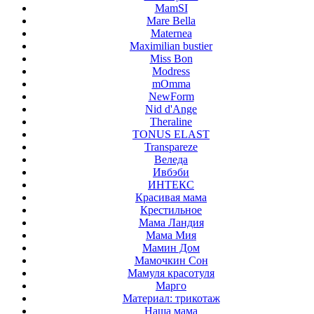
MamSI
Mare Bella
Maternea
Maximilian bustier
Miss Bon
Modress
mOmma
NewForm
Nid d'Ange
Theraline
TONUS ELAST
Transpareze
Веледа
Ивбэби
ИНТЕКС
Красивая мама
Крестильное
Мама Ландия
Мама Мия
Мамин Дом
Мамочкин Сон
Мамуля красотуля
Марго
Материал: трикотаж
Наша мама