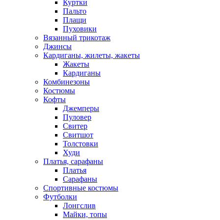
Куртки
Пальто
Плащи
Пуховики
Вязанный трикотаж
Джинсы
Кардиганы, жилеты, жакеты
Жакеты
Кардиганы
Комбинезоны
Костюмы
Кофты
Джемперы
Пуловер
Свитер
Свитшот
Толстовки
Худи
Платья, сарафаны
Платья
Сарафаны
Спортивные костюмы
Футболки
Лонгслив
Майки, топы