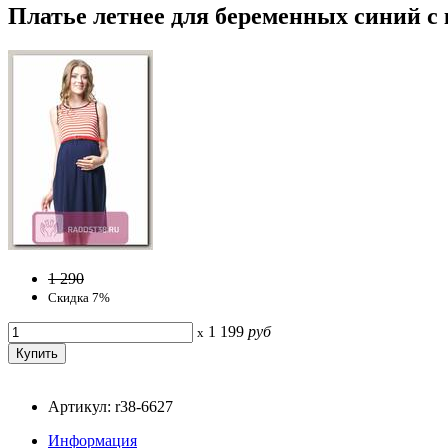
Платье летнее для беременных синий с 
1 290
Скидка 7%
1 199
руб
x
Артикул: r38-6627
Информация