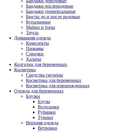
Бандажи дородовые
Бандажи послеродовые
Бандажи универсальные
Бюсты до и после родовые
Купальники
Майки и топы
Трусы
Домашняя одежда
Комплекты
Пижамы
Сорочки
Халаты
Колготки для беременных
Косметика
Cредства гигиены
Косметика для беременных
Косметика для новорожденных
Одежда для беременных
Блузки
Блузы
Водолазки
Рубашки
Туники
Верхняя одежда
Ветровки