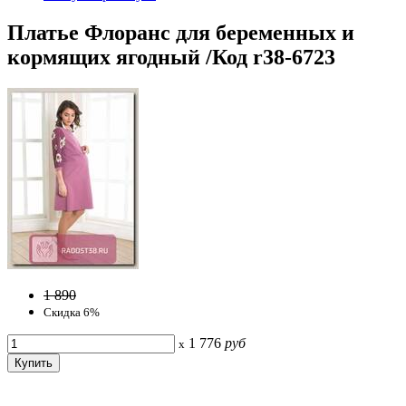
Платье Флоранс для беременных и
кормящих ягодный /Код r38-6723
1 890
Скидка 6%
1 776
руб
x