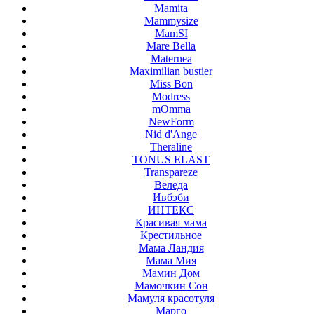
Mamita
Mammysize
MamSI
Mare Bella
Maternea
Maximilian bustier
Miss Bon
Modress
mOmma
NewForm
Nid d'Ange
Theraline
TONUS ELAST
Transpareze
Веледа
Ивбэби
ИНТЕКС
Красивая мама
Крестильное
Мама Ландия
Мама Мия
Мамин Дом
Мамочкин Сон
Мамуля красотуля
Марго