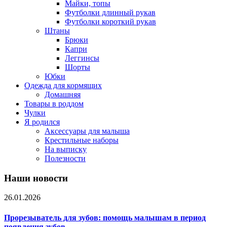
Майки, топы
Футболки длинный рукав
Футболки короткий рукав
Штаны
Брюки
Капри
Леггинсы
Шорты
Юбки
Одежда для кормящих
Домашняя
Товары в роддом
Чулки
Я родился
Аксессуары для малыша
Крестильные наборы
На выписку
Полезности
Наши новости
26.01.2026
Прорезыватель для зубов: помощь малышам в период
появления зубов