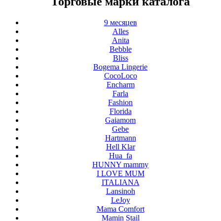
Торговые марки каталога
9 месяцев
Alles
Anita
Bebble
Bliss
Bogema Lingerie
CocoLoco
Encharm
Farla
Fashion
Florida
Gaiamom
Gebe
Hartmann
Hell Klar
Hua_fa
HUNNY mammy
I LOVE MUM
ITALIANA
Lansinoh
LeJoy
Mama Comfort
Mamin Stail