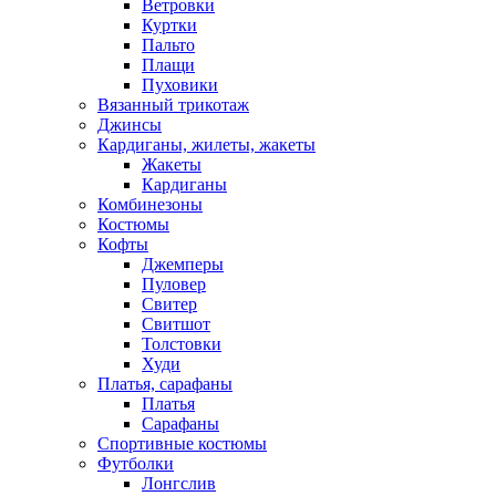
Ветровки
Куртки
Пальто
Плащи
Пуховики
Вязанный трикотаж
Джинсы
Кардиганы, жилеты, жакеты
Жакеты
Кардиганы
Комбинезоны
Костюмы
Кофты
Джемперы
Пуловер
Свитер
Свитшот
Толстовки
Худи
Платья, сарафаны
Платья
Сарафаны
Спортивные костюмы
Футболки
Лонгслив