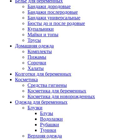
Белье для беременных
Бандажи дородовые
Бандажи послеродовые
Бандажи универсальные
Бюсты до и после родовые
Купальники
Майки и топы
Трусы
Домашняя одежда
Комплекты
Пижамы
Сорочки
Халаты
Колготки для беременных
Косметика
Cредства гигиены
Косметика для беременных
Косметика для новорожденных
Одежда для беременных
Блузки
Блузы
Водолазки
Рубашки
Туники
Верхняя одежда