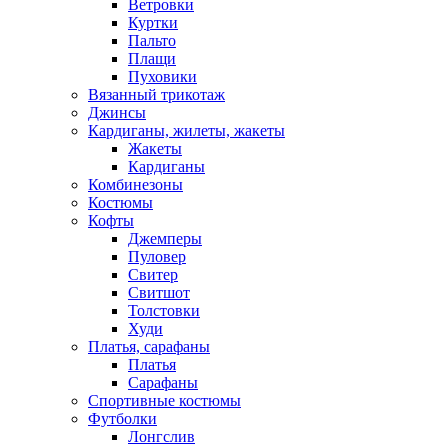
Ветровки
Куртки
Пальто
Плащи
Пуховики
Вязанный трикотаж
Джинсы
Кардиганы, жилеты, жакеты
Жакеты
Кардиганы
Комбинезоны
Костюмы
Кофты
Джемперы
Пуловер
Свитер
Свитшот
Толстовки
Худи
Платья, сарафаны
Платья
Сарафаны
Спортивные костюмы
Футболки
Лонгслив