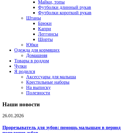
Майки, топы
Футболки длинный рукав
Футболки короткий рукав
Штаны
Брюки
Капри
Леггинсы
Шорты
Юбки
Одежда для кормящих
Домашняя
Товары в роддом
Чулки
Я родился
Аксессуары для малыша
Крестильные наборы
На выписку
Полезности
Наши новости
26.01.2026
Прорезыватель для зубов: помощь малышам в период
появления зубов