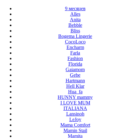
9 месяцев
Alles
Anita
Bebble
Bliss
Bogema Lingerie
CocoLoco
Encharm
Farla
Fashion
Florida
Gaiamom
Gebe
Hartmann
Hell Klar
Hua_fa
HUNNY mammy
I LOVE MUM
ITALIANA
Lansinoh
LeJoy
Mama Comfort
Mamin Stail
Mamita