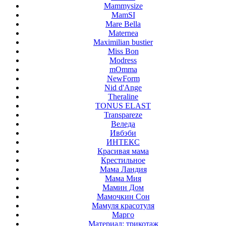
Mammysize
MamSI
Mare Bella
Maternea
Maximilian bustier
Miss Bon
Modress
mOmma
NewForm
Nid d'Ange
Theraline
TONUS ELAST
Transpareze
Веледа
Ивбэби
ИНТЕКС
Красивая мама
Крестильное
Мама Ландия
Мама Мия
Мамин Дом
Мамочкин Сон
Мамуля красотуля
Марго
Материал: трикотаж