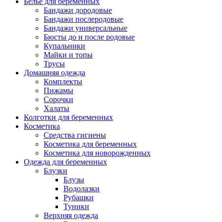
Белье для беременных
Бандажи дородовые
Бандажи послеродовые
Бандажи универсальные
Бюсты до и после родовые
Купальники
Майки и топы
Трусы
Домашняя одежда
Комплекты
Пижамы
Сорочки
Халаты
Колготки для беременных
Косметика
Cредства гигиены
Косметика для беременных
Косметика для новорожденных
Одежда для беременных
Блузки
Блузы
Водолазки
Рубашки
Туники
Верхняя одежда