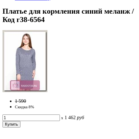
Платье для кормления синий меланж /
Код r38-6564
1 590
Скидка 8%
1 462
руб
x