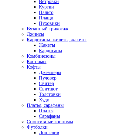
Ветровки
Куртки
Пальто
Плащи
Пуховики
Вязанный трикотаж
Джинсы
Кардиганы, жилеты, жакеты
Жакеты
Кардиганы
Комбинезоны
Костюмы
Кофты
Джемперы
Пуловер
Свитер
Свитшот
Толстовки
Худи
Платья, сарафаны
Платья
Сарафаны
Спортивные костюмы
Футболки
Лонгслив