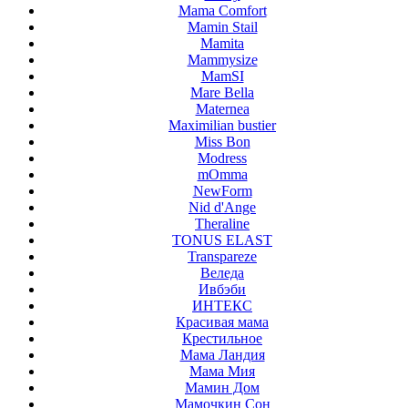
Mama Comfort
Mamin Stail
Mamita
Mammysize
MamSI
Mare Bella
Maternea
Maximilian bustier
Miss Bon
Modress
mOmma
NewForm
Nid d'Ange
Theraline
TONUS ELAST
Transpareze
Веледа
Ивбэби
ИНТЕКС
Красивая мама
Крестильное
Мама Ландия
Мама Мия
Мамин Дом
Мамочкин Сон