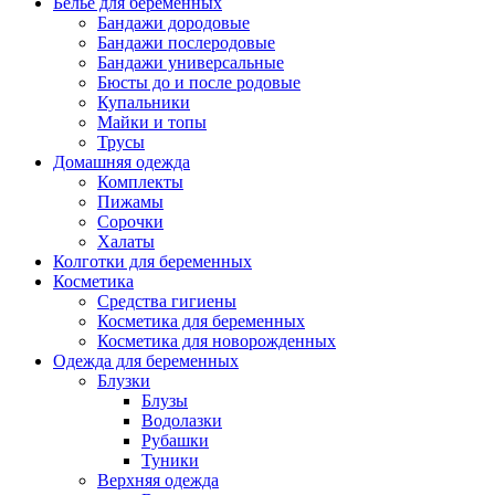
Белье для беременных
Бандажи дородовые
Бандажи послеродовые
Бандажи универсальные
Бюсты до и после родовые
Купальники
Майки и топы
Трусы
Домашняя одежда
Комплекты
Пижамы
Сорочки
Халаты
Колготки для беременных
Косметика
Cредства гигиены
Косметика для беременных
Косметика для новорожденных
Одежда для беременных
Блузки
Блузы
Водолазки
Рубашки
Туники
Верхняя одежда