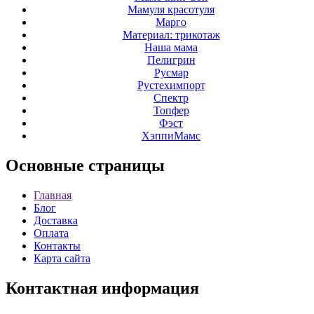
Мамуля красотуля
Марго
Материал: трикотаж
Наша мама
Пелигрин
Русмар
Рустехимпорт
Спектр
Топфер
Фэст
ХэппиМамс
Основные
страницы
Главная
Блог
Доставка
Оплата
Контакты
Карта сайта
Контактная
информация