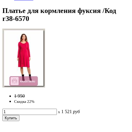
Платье для кормления фуксия /Код
r38-6570
1 950
Скидка 22%
1 521
руб
x