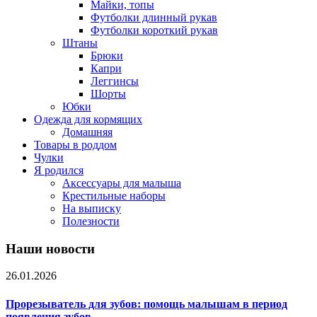
Майки, топы
Футболки длинный рукав
Футболки короткий рукав
Штаны
Брюки
Капри
Леггинсы
Шорты
Юбки
Одежда для кормящих
Домашняя
Товары в роддом
Чулки
Я родился
Аксессуары для малыша
Крестильные наборы
На выписку
Полезности
Наши новости
26.01.2026
Прорезыватель для зубов: помощь малышам в период
появления зубов