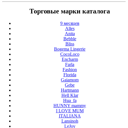
Торговые марки каталога
9 месяцев
Alles
Anita
Bebble
Bliss
Bogema Lingerie
CocoLoco
Encharm
Farla
Fashion
Florida
Gaiamom
Gebe
Hartmann
Hell Klar
Hua_fa
HUNNY mammy
I LOVE MUM
ITALIANA
Lansinoh
LeJoy