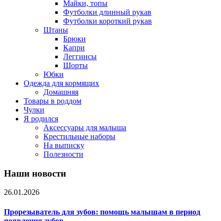
Майки, топы
Футболки длинный рукав
Футболки короткий рукав
Штаны
Брюки
Капри
Леггинсы
Шорты
Юбки
Одежда для кормящих
Домашняя
Товары в роддом
Чулки
Я родился
Аксессуары для малыша
Крестильные наборы
На выписку
Полезности
Наши новости
26.01.2026
Прорезыватель для зубов: помощь малышам в период
появления зубов