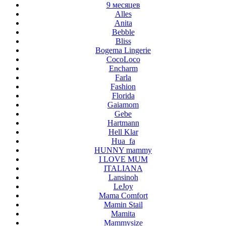
9 месяцев
Alles
Anita
Bebble
Bliss
Bogema Lingerie
CocoLoco
Encharm
Farla
Fashion
Florida
Gaiamom
Gebe
Hartmann
Hell Klar
Hua_fa
HUNNY mammy
I LOVE MUM
ITALIANA
Lansinoh
LeJoy
Mama Comfort
Mamin Stail
Mamita
Mammysize