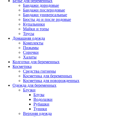
Белье для беременных
Бандажи дородовые
Бандажи послеродовые
Бандажи универсальные
Бюсты до и после родовые
Купальники
Майки и топы
Трусы
Домашняя одежда
Комплекты
Пижамы
Сорочки
Халаты
Колготки для беременных
Косметика
Cредства гигиены
Косметика для беременных
Косметика для новорожденных
Одежда для беременных
Блузки
Блузы
Водолазки
Рубашки
Туники
Верхняя одежда