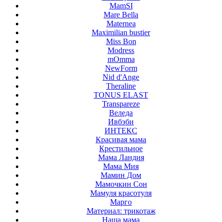
MamSI
Mare Bella
Maternea
Maximilian bustier
Miss Bon
Modress
mOmma
NewForm
Nid d'Ange
Theraline
TONUS ELAST
Transpareze
Веледа
Ивбэби
ИНТЕКС
Красивая мама
Крестильное
Мама Ландия
Мама Мия
Мамин Дом
Мамочкин Сон
Мамуля красотуля
Марго
Материал: трикотаж
Наша мама