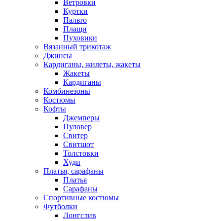
Ветровки
Куртки
Пальто
Плащи
Пуховики
Вязанный трикотаж
Джинсы
Кардиганы, жилеты, жакеты
Жакеты
Кардиганы
Комбинезоны
Костюмы
Кофты
Джемперы
Пуловер
Свитер
Свитшот
Толстовки
Худи
Платья, сарафаны
Платья
Сарафаны
Спортивные костюмы
Футболки
Лонгслив