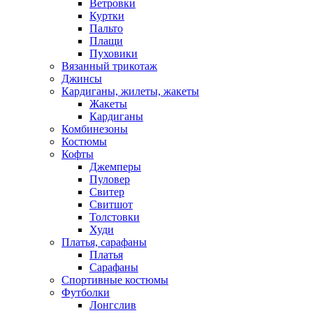
Ветровки
Куртки
Пальто
Плащи
Пуховики
Вязанный трикотаж
Джинсы
Кардиганы, жилеты, жакеты
Жакеты
Кардиганы
Комбинезоны
Костюмы
Кофты
Джемперы
Пуловер
Свитер
Свитшот
Толстовки
Худи
Платья, сарафаны
Платья
Сарафаны
Спортивные костюмы
Футболки
Лонгслив