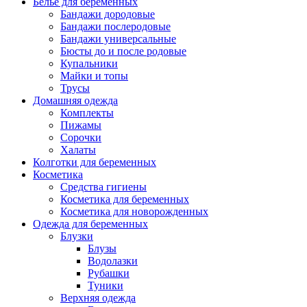
Белье для беременных
Бандажи дородовые
Бандажи послеродовые
Бандажи универсальные
Бюсты до и после родовые
Купальники
Майки и топы
Трусы
Домашняя одежда
Комплекты
Пижамы
Сорочки
Халаты
Колготки для беременных
Косметика
Cредства гигиены
Косметика для беременных
Косметика для новорожденных
Одежда для беременных
Блузки
Блузы
Водолазки
Рубашки
Туники
Верхняя одежда