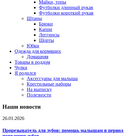
Майки, топы
Футболки длинный рукав
Футболки короткий рукав
Штаны
Брюки
Капри
Леггинсы
Шорты
Юбки
Одежда для кормящих
Домашняя
Товары в роддом
Чулки
Я родился
Аксессуары для малыша
Крестильные наборы
На выписку
Полезности
Наши новости
26.01.2026
Прорезыватель для зубов: помощь малышам в период
появления зубов