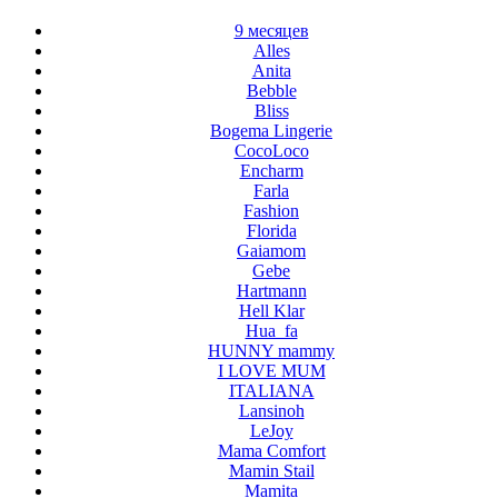
9 месяцев
Alles
Anita
Bebble
Bliss
Bogema Lingerie
CocoLoco
Encharm
Farla
Fashion
Florida
Gaiamom
Gebe
Hartmann
Hell Klar
Hua_fa
HUNNY mammy
I LOVE MUM
ITALIANA
Lansinoh
LeJoy
Mama Comfort
Mamin Stail
Mamita