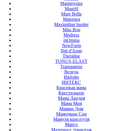
Mammysize
MamSI
Mare Bella
Maternea
Maximilian bustier
Miss Bon
Modress
mOmma
NewForm
Nid d'Ange
Theraline
TONUS ELAST
Transpareze
Веледа
Ивбэби
ИНТЕКС
Красивая мама
Крестильное
Мама Ландия
Мама Мия
Мамин Дом
Мамочкин Сон
Мамуля красотуля
Марго
Материал: трикотаж