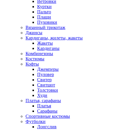
Ветровки
Куртки
Пальто
Плащи
Пуховики
Вязанный трикотаж
Джинсы
Кардиганы, жилеты, жакеты
Жакеты
Кардиганы
Комбинезоны
Костюмы
Кофты
Джемперы
Пуловер
Свитер
Свитшот
Толстовки
Худи
Платья, сарафаны
Платья
Сарафаны
Спортивные костюмы
Футболки
Лонгслив