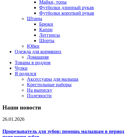
Майки, топы
Футболки длинный рукав
Футболки короткий рукав
Штаны
Брюки
Капри
Леггинсы
Шорты
Юбки
Одежда для кормящих
Домашняя
Товары в роддом
Чулки
Я родился
Аксессуары для малыша
Крестильные наборы
На выписку
Полезности
Наши новости
26.01.2026
Прорезыватель для зубов: помощь малышам в период
появления зубов