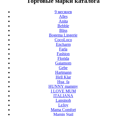
Торговые марки каталога
9 месяцев
Alles
Anita
Bebble
Bliss
Bogema Lingerie
CocoLoco
Encharm
Farla
Fashion
Florida
Gaiamom
Gebe
Hartmann
Hell Klar
Hua_fa
HUNNY mammy
I LOVE MUM
ITALIANA
Lansinoh
LeJoy
Mama Comfort
Mamin Stail