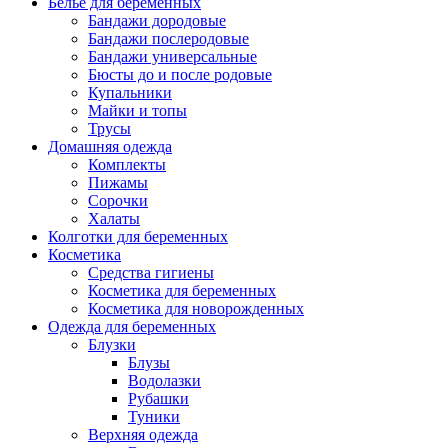
Белье для беременных
Бандажи дородовые
Бандажи послеродовые
Бандажи универсальные
Бюсты до и после родовые
Купальники
Майки и топы
Трусы
Домашняя одежда
Комплекты
Пижамы
Сорочки
Халаты
Колготки для беременных
Косметика
Cредства гигиены
Косметика для беременных
Косметика для новорожденных
Одежда для беременных
Блузки
Блузы
Водолазки
Рубашки
Туники
Верхняя одежда