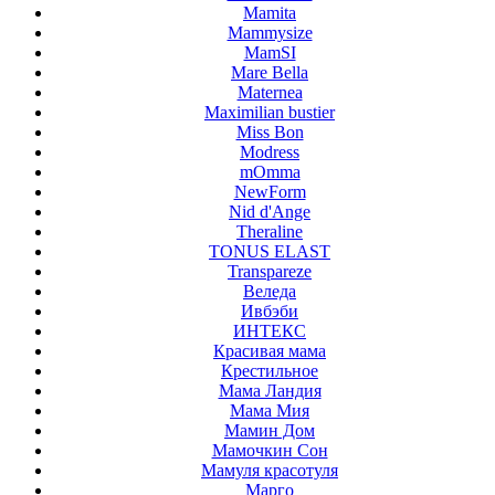
Mamita
Mammysize
MamSI
Mare Bella
Maternea
Maximilian bustier
Miss Bon
Modress
mOmma
NewForm
Nid d'Ange
Theraline
TONUS ELAST
Transpareze
Веледа
Ивбэби
ИНТЕКС
Красивая мама
Крестильное
Мама Ландия
Мама Мия
Мамин Дом
Мамочкин Сон
Мамуля красотуля
Марго