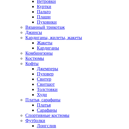
Ветровки
Куртки
Пальто
Плащи
Пуховики
Вязанный трикотаж
Джинсы
Кардиганы, жилеты, жакеты
Жакеты
Кардиганы
Комбинезоны
Костюмы
Кофты
Джемперы
Пуловер
Свитер
Свитшот
Толстовки
Худи
Платья, сарафаны
Платья
Сарафаны
Спортивные костюмы
Футболки
Лонгслив