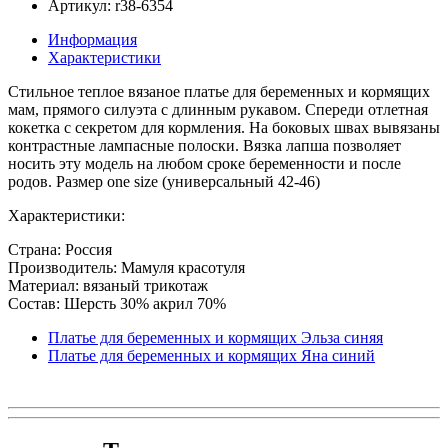
Артикул: r38-6354
Информация
Характеристики
Стильное теплое вязаное платье для беременных и кормящих
мам, прямого силуэта с длинным рукавом. Спереди отлетная
кокетка с секретом для кормления. На боковых швах вывязаны
контрастные лампасные полоски. Вязка лапша позволяет
носить эту модель на любом сроке беременности и после
родов. Размер one size (универсальный 42-46)
Характеристики:
Страна: Россия
Производитель: Мамуля красотуля
Материал: вязаный трикотаж
Состав: Шерсть 30% акрил 70%
Платье для беременных и кормящих Эльза синяя
Платье для беременных и кормящих Яна синий