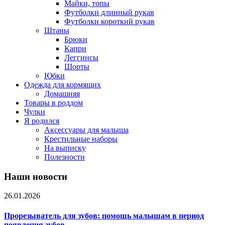
Майки, топы
Футболки длинный рукав
Футболки короткий рукав
Штаны
Брюки
Капри
Леггинсы
Шорты
Юбки
Одежда для кормящих
Домашняя
Товары в роддом
Чулки
Я родился
Аксессуары для малыша
Крестильные наборы
На выписку
Полезности
Наши новости
26.01.2026
Прорезыватель для зубов: помощь малышам в период
появления зубов