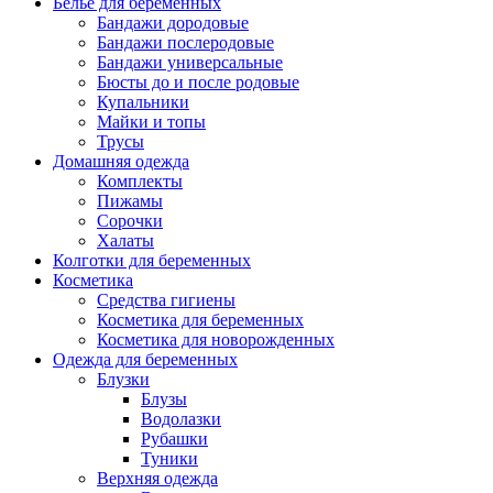
Белье для беременных
Бандажи дородовые
Бандажи послеродовые
Бандажи универсальные
Бюсты до и после родовые
Купальники
Майки и топы
Трусы
Домашняя одежда
Комплекты
Пижамы
Сорочки
Халаты
Колготки для беременных
Косметика
Cредства гигиены
Косметика для беременных
Косметика для новорожденных
Одежда для беременных
Блузки
Блузы
Водолазки
Рубашки
Туники
Верхняя одежда