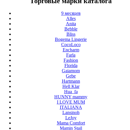
Торговые марки каталога
9 месяцев
Alles
Anita
Bebble
Bliss
Bogema Lingerie
CocoLoco
Encharm
Farla
Fashion
Florida
Gaiamom
Gebe
Hartmann
Hell Klar
Hua_fa
HUNNY mammy
I LOVE MUM
ITALIANA
Lansinoh
LeJoy
Mama Comfort
Mamin Stail