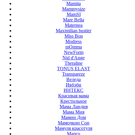
Mamita
Mammysize
MamSI
Mare Bella
Maternea
Maximilian bustier
Miss Bon
Modress
mOmma
NewForm
Nid d'Ange
Theraline
TONUS ELAST
Transpareze
Веледа
Ивбэби
ИНТЕКС
Красивая мама
Крестильное
Мама Ландия
Мама Мия
Мамин Дом
Мамочкин Сон
Мамуля красотуля
Марго