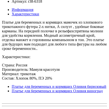
Артикул: r38-6318
Информация
Характеристики
Платье для беременных и кормящих мамочек из хлопкового
трикотажного футера 2-х нитки, А силуэт , удобные боковые
карманы. На передней полочке в рельефахспрятвны молнии
для удобства кормления. Модный ассиметричный крой,
отделка манжет и горловины компаньоном в тон. Это платье
для будущих мам подходит для любого типа фигуры на любом
сроке беременности..
Характеристики:
Страна: Россия
Производитель: Мамуля красотуля
Материал: трикотаж
Состав: Хлопок 80%, ПЭ 20%
Платье для беременных и кормящих Оливия бирюзовый
Платье для беременных и кормящих Оливия виноград