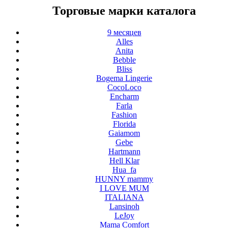
Торговые марки каталога
9 месяцев
Alles
Anita
Bebble
Bliss
Bogema Lingerie
CocoLoco
Encharm
Farla
Fashion
Florida
Gaiamom
Gebe
Hartmann
Hell Klar
Hua_fa
HUNNY mammy
I LOVE MUM
ITALIANA
Lansinoh
LeJoy
Mama Comfort