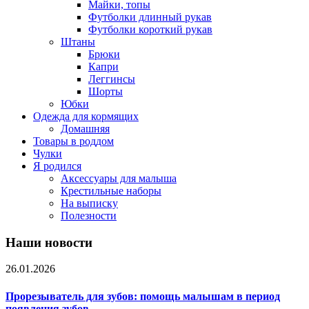
Майки, топы
Футболки длинный рукав
Футболки короткий рукав
Штаны
Брюки
Капри
Леггинсы
Шорты
Юбки
Одежда для кормящих
Домашняя
Товары в роддом
Чулки
Я родился
Аксессуары для малыша
Крестильные наборы
На выписку
Полезности
Наши новости
26.01.2026
Прорезыватель для зубов: помощь малышам в период
появления зубов