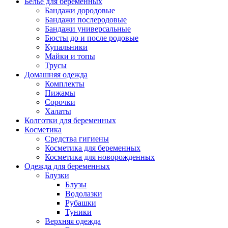
Белье для беременных
Бандажи дородовые
Бандажи послеродовые
Бандажи универсальные
Бюсты до и после родовые
Купальники
Майки и топы
Трусы
Домашняя одежда
Комплекты
Пижамы
Сорочки
Халаты
Колготки для беременных
Косметика
Cредства гигиены
Косметика для беременных
Косметика для новорожденных
Одежда для беременных
Блузки
Блузы
Водолазки
Рубашки
Туники
Верхняя одежда