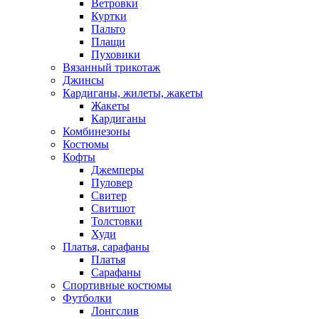
Ветровки
Куртки
Пальто
Плащи
Пуховики
Вязанный трикотаж
Джинсы
Кардиганы, жилеты, жакеты
Жакеты
Кардиганы
Комбинезоны
Костюмы
Кофты
Джемперы
Пуловер
Свитер
Свитшот
Толстовки
Худи
Платья, сарафаны
Платья
Сарафаны
Спортивные костюмы
Футболки
Лонгслив