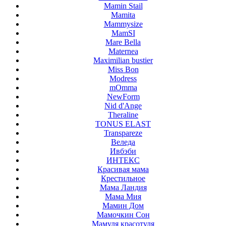
Mamin Stail
Mamita
Mammysize
MamSI
Mare Bella
Maternea
Maximilian bustier
Miss Bon
Modress
mOmma
NewForm
Nid d'Ange
Theraline
TONUS ELAST
Transpareze
Веледа
Ивбэби
ИНТЕКС
Красивая мама
Крестильное
Мама Ландия
Мама Мия
Мамин Дом
Мамочкин Сон
Мамуля красотуля