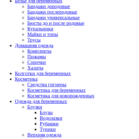
Белье для беременных
Бандажи дородовые
Бандажи послеродовые
Бандажи универсальные
Бюсты до и после родовые
Купальники
Майки и топы
Трусы
Домашняя одежда
Комплекты
Пижамы
Сорочки
Халаты
Колготки для беременных
Косметика
Cредства гигиены
Косметика для беременных
Косметика для новорожденных
Одежда для беременных
Блузки
Блузы
Водолазки
Рубашки
Туники
Верхняя одежда