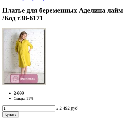
Платье для беременных Аделина лайм
/Код r38-6171
2 800
Скидка 11%
2 492
руб
x