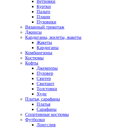
Ветровки
Куртки
Пальто
Плащи
Пуховики
Вязанный трикотаж
Джинсы
Кардиганы, жилеты, жакеты
Жакеты
Кардиганы
Комбинезоны
Костюмы
Кофты
Джемперы
Пуловер
Свитер
Свитшот
Толстовки
Худи
Платья, сарафаны
Платья
Сарафаны
Спортивные костюмы
Футболки
Лонгслив