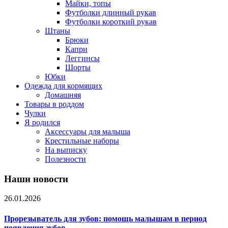
Майки, топы
Футболки длинный рукав
Футболки короткий рукав
Штаны
Брюки
Капри
Леггинсы
Шорты
Юбки
Одежда для кормящих
Домашняя
Товары в роддом
Чулки
Я родился
Аксессуары для малыша
Крестильные наборы
На выписку
Полезности
Наши новости
26.01.2026
Прорезыватель для зубов: помощь малышам в период
появления зубов