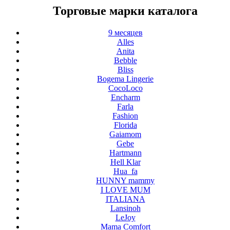
Торговые марки каталога
9 месяцев
Alles
Anita
Bebble
Bliss
Bogema Lingerie
CocoLoco
Encharm
Farla
Fashion
Florida
Gaiamom
Gebe
Hartmann
Hell Klar
Hua_fa
HUNNY mammy
I LOVE MUM
ITALIANA
Lansinoh
LeJoy
Mama Comfort