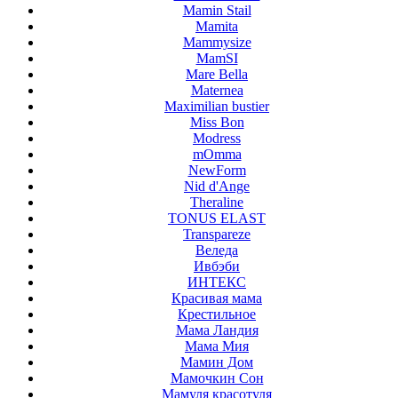
Mamin Stail
Mamita
Mammysize
MamSI
Mare Bella
Maternea
Maximilian bustier
Miss Bon
Modress
mOmma
NewForm
Nid d'Ange
Theraline
TONUS ELAST
Transpareze
Веледа
Ивбэби
ИНТЕКС
Красивая мама
Крестильное
Мама Ландия
Мама Мия
Мамин Дом
Мамочкин Сон
Мамуля красотуля