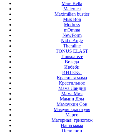
Mare Bella
Maternea
Maximilian bustier
Miss Bon
Modress
mOmma
NewForm
Nid d'Ange
Theraline
TONUS ELAST
Transpareze
Веледа
Ивбэби
ИНТЕКС
Красивая мама
Крестильное
Мама Ландия
Мама Мия
Мамин Дом
Мамочкин Сон
Мамуля красотуля
Марго
Материал: трикотаж
Наша мама
Пелигрин