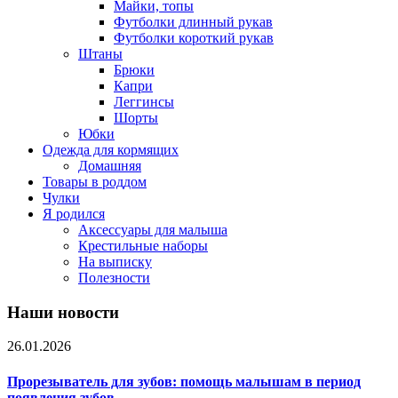
Майки, топы
Футболки длинный рукав
Футболки короткий рукав
Штаны
Брюки
Капри
Леггинсы
Шорты
Юбки
Одежда для кормящих
Домашняя
Товары в роддом
Чулки
Я родился
Аксессуары для малыша
Крестильные наборы
На выписку
Полезности
Наши новости
26.01.2026
Прорезыватель для зубов: помощь малышам в период
появления зубов