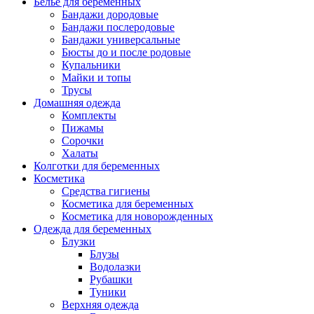
Белье для беременных
Бандажи дородовые
Бандажи послеродовые
Бандажи универсальные
Бюсты до и после родовые
Купальники
Майки и топы
Трусы
Домашняя одежда
Комплекты
Пижамы
Сорочки
Халаты
Колготки для беременных
Косметика
Cредства гигиены
Косметика для беременных
Косметика для новорожденных
Одежда для беременных
Блузки
Блузы
Водолазки
Рубашки
Туники
Верхняя одежда