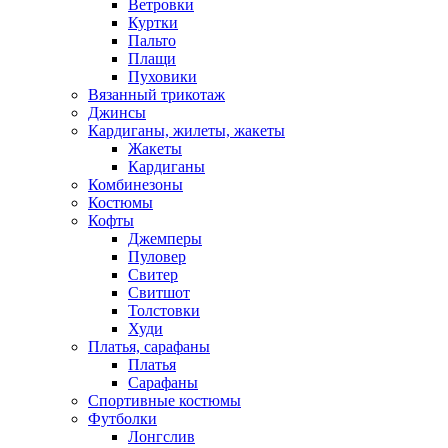
Ветровки
Куртки
Пальто
Плащи
Пуховики
Вязанный трикотаж
Джинсы
Кардиганы, жилеты, жакеты
Жакеты
Кардиганы
Комбинезоны
Костюмы
Кофты
Джемперы
Пуловер
Свитер
Свитшот
Толстовки
Худи
Платья, сарафаны
Платья
Сарафаны
Спортивные костюмы
Футболки
Лонгслив