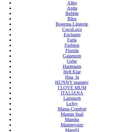
Alles
Anita
Bebble
Bliss
Bogema Lingerie
CocoLoco
Encharm
Farla
Fashion
Florida
Gaiamom
Gebe
Hartmann
Hell Klar
Hua_fa
HUNNY mammy
I LOVE MUM
ITALIANA
Lansinoh
LeJoy
Mama Comfort
Mamin Stail
Mamita
Mammysize
MamSI