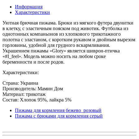
Информация
Характеристики
Уютная брючная пижама. Брюки из мягкого футера двунитки
в клетку, с эластичным пояском под животик. Футболка из
однотонных компаньонов из хлопкового трикотажного
полотна с эластаном, с коротким рукавом и двойным вырезом
горловины, удобной для грудного вскармливания.
Украшением пижамы «Glory» является шиврон-птичка
«#I_feel». Модель можно носить на любом сроке
беременности и после родов.
Характеристики:
Страна: Украина
Производитель: Мамин Дом
Материал: трикотаж
Состав: Хлопок 95%, лайкра 5%
Пижама для кормления бежево_розовый
Пижама с брюками для кормления серый