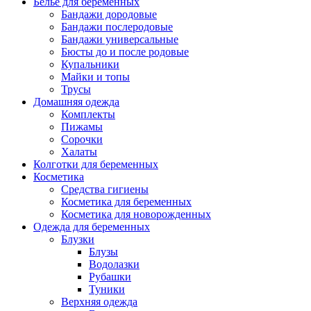
Белье для беременных
Бандажи дородовые
Бандажи послеродовые
Бандажи универсальные
Бюсты до и после родовые
Купальники
Майки и топы
Трусы
Домашняя одежда
Комплекты
Пижамы
Сорочки
Халаты
Колготки для беременных
Косметика
Cредства гигиены
Косметика для беременных
Косметика для новорожденных
Одежда для беременных
Блузки
Блузы
Водолазки
Рубашки
Туники
Верхняя одежда