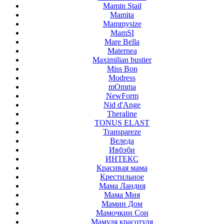
Mamin Stail
Mamita
Mammysize
MamSI
Mare Bella
Maternea
Maximilian bustier
Miss Bon
Modress
mOmma
NewForm
Nid d'Ange
Theraline
TONUS ELAST
Transpareze
Веледа
Ивбэби
ИНТЕКС
Красивая мама
Крестильное
Мама Ландия
Мама Мия
Мамин Дом
Мамочкин Сон
Мамуля красотуля