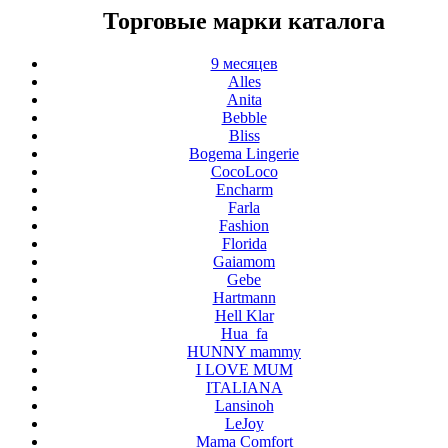
Торговые марки каталога
9 месяцев
Alles
Anita
Bebble
Bliss
Bogema Lingerie
CocoLoco
Encharm
Farla
Fashion
Florida
Gaiamom
Gebe
Hartmann
Hell Klar
Hua_fa
HUNNY mammy
I LOVE MUM
ITALIANA
Lansinoh
LeJoy
Mama Comfort