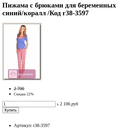
Пижама с брюками для беременных
синий/коралл /Код r38-3597
2 700
Скидка 22%
2 106
руб
x
Артикул: r38-3597