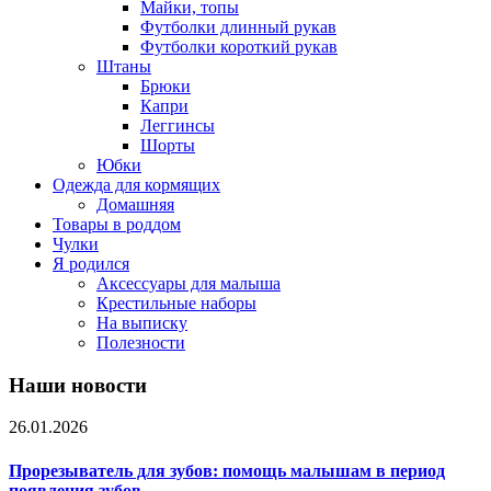
Майки, топы
Футболки длинный рукав
Футболки короткий рукав
Штаны
Брюки
Капри
Леггинсы
Шорты
Юбки
Одежда для кормящих
Домашняя
Товары в роддом
Чулки
Я родился
Аксессуары для малыша
Крестильные наборы
На выписку
Полезности
Наши новости
26.01.2026
Прорезыватель для зубов: помощь малышам в период
появления зубов