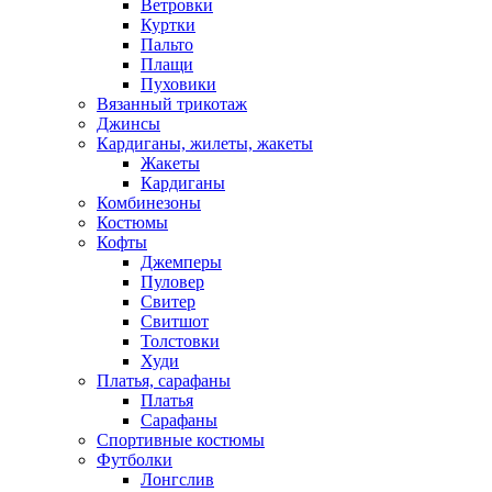
Ветровки
Куртки
Пальто
Плащи
Пуховики
Вязанный трикотаж
Джинсы
Кардиганы, жилеты, жакеты
Жакеты
Кардиганы
Комбинезоны
Костюмы
Кофты
Джемперы
Пуловер
Свитер
Свитшот
Толстовки
Худи
Платья, сарафаны
Платья
Сарафаны
Спортивные костюмы
Футболки
Лонгслив