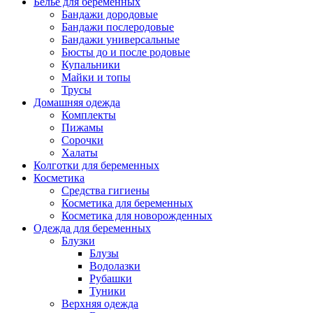
Белье для беременных
Бандажи дородовые
Бандажи послеродовые
Бандажи универсальные
Бюсты до и после родовые
Купальники
Майки и топы
Трусы
Домашняя одежда
Комплекты
Пижамы
Сорочки
Халаты
Колготки для беременных
Косметика
Cредства гигиены
Косметика для беременных
Косметика для новорожденных
Одежда для беременных
Блузки
Блузы
Водолазки
Рубашки
Туники
Верхняя одежда