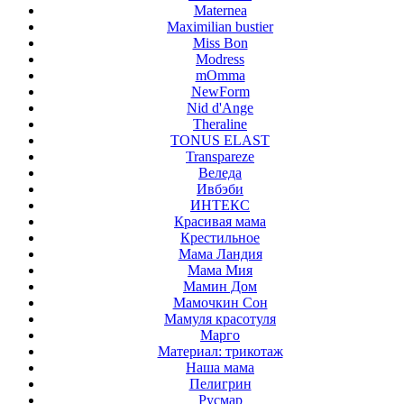
Maternea
Maximilian bustier
Miss Bon
Modress
mOmma
NewForm
Nid d'Ange
Theraline
TONUS ELAST
Transpareze
Веледа
Ивбэби
ИНТЕКС
Красивая мама
Крестильное
Мама Ландия
Мама Мия
Мамин Дом
Мамочкин Сон
Мамуля красотуля
Марго
Материал: трикотаж
Наша мама
Пелигрин
Русмар