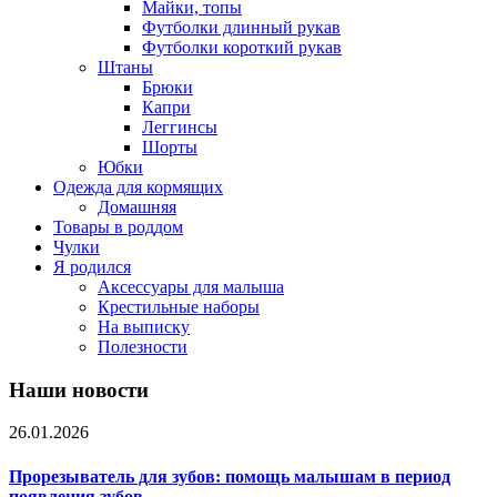
Майки, топы
Футболки длинный рукав
Футболки короткий рукав
Штаны
Брюки
Капри
Леггинсы
Шорты
Юбки
Одежда для кормящих
Домашняя
Товары в роддом
Чулки
Я родился
Аксессуары для малыша
Крестильные наборы
На выписку
Полезности
Наши новости
26.01.2026
Прорезыватель для зубов: помощь малышам в период
появления зубов