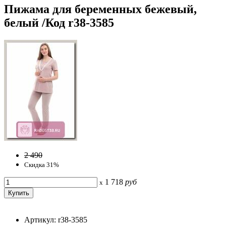
Пижама для беременных бежевый,
белый /Код r38-3585
2 490
Скидка 31%
1 718
руб
x
Артикул: r38-3585