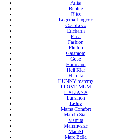
Anita
Bebble
Bliss
Bogema Lingerie
CocoLoco
Encharm
Farla
Fashion
Florida
Gaiamom
Gebe
Hartmann
Hell Klar
Hua_fa
HUNNY mammy
I LOVE MUM
ITALIANA
Lansinoh
LeJoy
Mama Comfort
Mamin Stail
Mamita
Mammysize
MamSI
Mare Bella