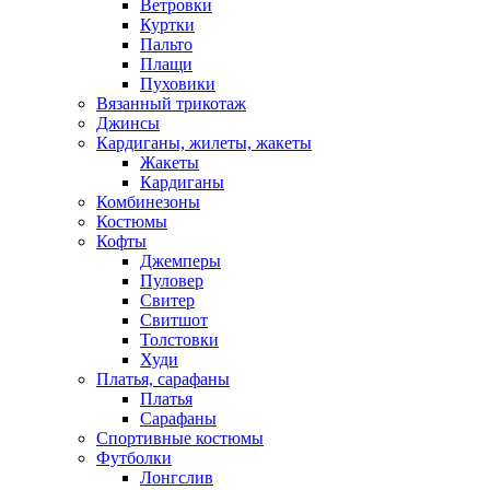
Ветровки
Куртки
Пальто
Плащи
Пуховики
Вязанный трикотаж
Джинсы
Кардиганы, жилеты, жакеты
Жакеты
Кардиганы
Комбинезоны
Костюмы
Кофты
Джемперы
Пуловер
Свитер
Свитшот
Толстовки
Худи
Платья, сарафаны
Платья
Сарафаны
Спортивные костюмы
Футболки
Лонгслив