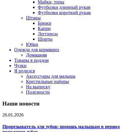
Майки, топы
Футболки длинный рукав
Футболки короткий рукав
Штаны
Брюки
Капри
Леггинсы
Шорты
Юбки
Одежда для кормящих
Домашняя
Товары в роддом
Чулки
Я родился
Аксессуары для малыша
Крестильные наборы
На выписку
Полезности
Наши новости
26.01.2026
Прорезыватель для зубов: помощь малышам в период
появления зубов