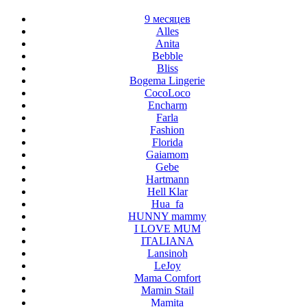
9 месяцев
Alles
Anita
Bebble
Bliss
Bogema Lingerie
CocoLoco
Encharm
Farla
Fashion
Florida
Gaiamom
Gebe
Hartmann
Hell Klar
Hua_fa
HUNNY mammy
I LOVE MUM
ITALIANA
Lansinoh
LeJoy
Mama Comfort
Mamin Stail
Mamita