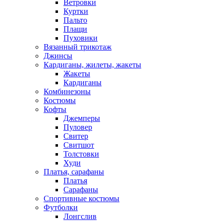
Ветровки
Куртки
Пальто
Плащи
Пуховики
Вязанный трикотаж
Джинсы
Кардиганы, жилеты, жакеты
Жакеты
Кардиганы
Комбинезоны
Костюмы
Кофты
Джемперы
Пуловер
Свитер
Свитшот
Толстовки
Худи
Платья, сарафаны
Платья
Сарафаны
Спортивные костюмы
Футболки
Лонгслив