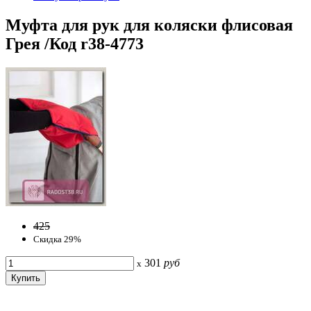
Муфта для рук для коляски флисовая
Грея /Код r38-4773
425
Скидка 29%
301
руб
x