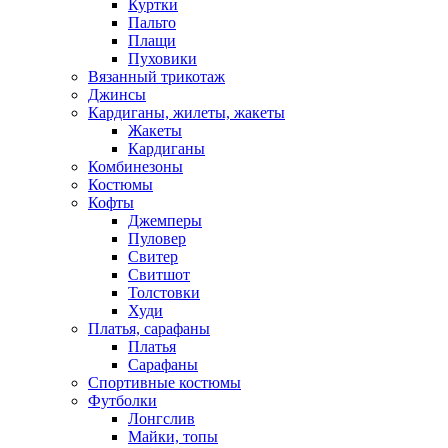
Куртки
Пальто
Плащи
Пуховики
Вязанный трикотаж
Джинсы
Кардиганы, жилеты, жакеты
Жакеты
Кардиганы
Комбинезоны
Костюмы
Кофты
Джемперы
Пуловер
Свитер
Свитшот
Толстовки
Худи
Платья, сарафаны
Платья
Сарафаны
Спортивные костюмы
Футболки
Лонгслив
Майки, топы