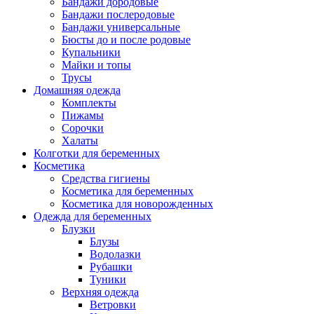
Бандажи дородовые
Бандажи послеродовые
Бандажи универсальные
Бюсты до и после родовые
Купальники
Майки и топы
Трусы
Домашняя одежда
Комплекты
Пижамы
Сорочки
Халаты
Колготки для беременных
Косметика
Cредства гигиены
Косметика для беременных
Косметика для новорожденных
Одежда для беременных
Блузки
Блузы
Водолазки
Рубашки
Туники
Верхняя одежда
Ветровки