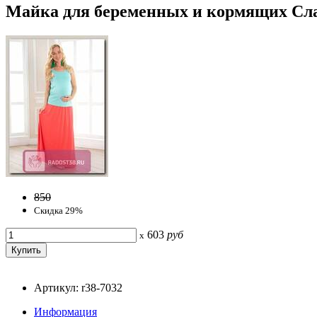
Майка для беременных и кормящих Слай
850
Скидка 29%
603
руб
x
Артикул: r38-7032
Информация