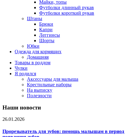
Майки, топы
Футболки длинный рукав
Футболки короткий рукав
Штаны
Брюки
Капри
Леггинсы
Шорты
Юбки
Одежда для кормящих
Домашняя
Товары в роддом
Чулки
Я родился
Аксессуары для малыша
Крестильные наборы
На выписку
Полезности
Наши новости
26.01.2026
Прорезыватель для зубов: помощь малышам в период
появления зубов