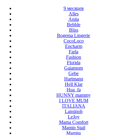
9 месяцев
Alles
Anita
Bebble
Bliss
Bogema Lingerie
CocoLoco
Encharm
Farla
Fashion
Florida
Gaiamom
Gebe
Hartmann
Hell Klar
Hua_fa
HUNNY mammy
I LOVE MUM
ITALIANA
Lansinoh
LeJoy
Mama Comfort
Mamin Stail
Mamita