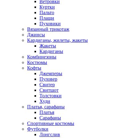
Ветровки
Куртки
Пальто
Плащи
Пуховики
Вязанный трикотаж
Джинсы
Кардиганы, жилеты, жакеты
Жакеты
Кардиганы
Комбинезоны
Костюмы
Кофты
Джемперы
Пуловер
Свитер
Свитшот
Толстовки
Худи
Платья, сарафаны
Платья
Сарафаны
Спортивные костюмы
Футболки
Лонгслив