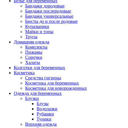
Белье для беременных
Бандажи дородовые
Бандажи послеродовые
Бандажи универсальные
Бюсты до и после родовые
Купальники
Майки и топы
Трусы
Домашняя одежда
Комплекты
Пижамы
Сорочки
Халаты
Колготки для беременных
Косметика
Cредства гигиены
Косметика для беременных
Косметика для новорожденных
Одежда для беременных
Блузки
Блузы
Водолазки
Рубашки
Туники
Верхняя одежда