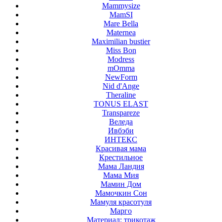
Mammysize
MamSI
Mare Bella
Maternea
Maximilian bustier
Miss Bon
Modress
mOmma
NewForm
Nid d'Ange
Theraline
TONUS ELAST
Transpareze
Веледа
Ивбэби
ИНТЕКС
Красивая мама
Крестильное
Мама Ландия
Мама Мия
Мамин Дом
Мамочкин Сон
Мамуля красотуля
Марго
Материал: трикотаж