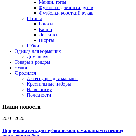
Майки, топы
Футболки длинный рукав
Футболки короткий рукав
Штаны
Брюки
Капри
Леггинсы
Шорты
Юбки
Одежда для кормящих
Домашняя
Товары в роддом
Чулки
Я родился
Аксессуары для малыша
Крестильные наборы
На выписку
Полезности
Наши новости
26.01.2026
Прорезыватель для зубов: помощь малышам в период
появления зубов