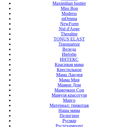
Maximilian bustier
Miss Bon
Modress
mOmma
NewForm
Nid d'Ange
Theraline
TONUS ELAST
Transpareze
Веледа
Ивбэби
ИНТЕКС
Красивая мама
Крестильное
Мама Ландия
Мама Мия
Мамин Дом
Мамочкин Сон
Мамуля красотуля
Марго
Материал: трикотаж
Наша мама
Пелигрин
Русмар
Рустехимпорт