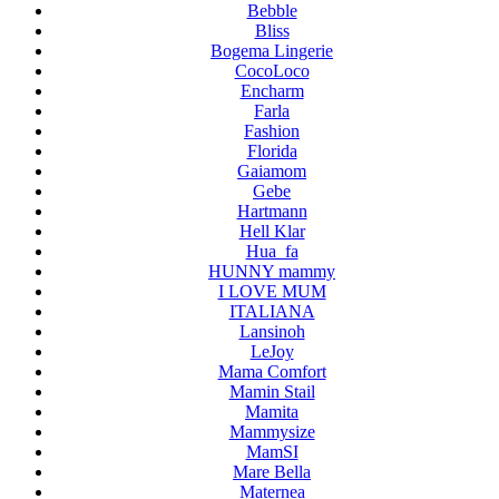
Bebble
Bliss
Bogema Lingerie
CocoLoco
Encharm
Farla
Fashion
Florida
Gaiamom
Gebe
Hartmann
Hell Klar
Hua_fa
HUNNY mammy
I LOVE MUM
ITALIANA
Lansinoh
LeJoy
Mama Comfort
Mamin Stail
Mamita
Mammysize
MamSI
Mare Bella
Maternea