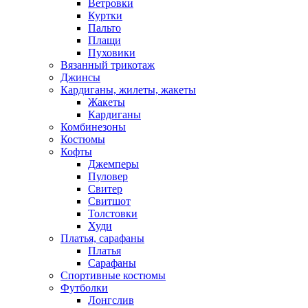
Ветровки
Куртки
Пальто
Плащи
Пуховики
Вязанный трикотаж
Джинсы
Кардиганы, жилеты, жакеты
Жакеты
Кардиганы
Комбинезоны
Костюмы
Кофты
Джемперы
Пуловер
Свитер
Свитшот
Толстовки
Худи
Платья, сарафаны
Платья
Сарафаны
Спортивные костюмы
Футболки
Лонгслив