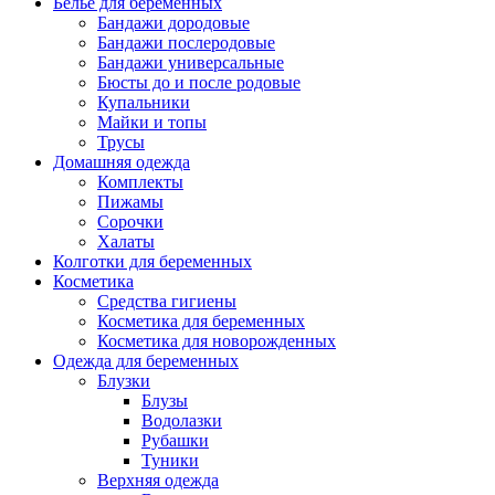
Белье для беременных
Бандажи дородовые
Бандажи послеродовые
Бандажи универсальные
Бюсты до и после родовые
Купальники
Майки и топы
Трусы
Домашняя одежда
Комплекты
Пижамы
Сорочки
Халаты
Колготки для беременных
Косметика
Cредства гигиены
Косметика для беременных
Косметика для новорожденных
Одежда для беременных
Блузки
Блузы
Водолазки
Рубашки
Туники
Верхняя одежда