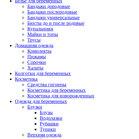
Белье для беременных
Бандажи дородовые
Бандажи послеродовые
Бандажи универсальные
Бюсты до и после родовые
Купальники
Майки и топы
Трусы
Домашняя одежда
Комплекты
Пижамы
Сорочки
Халаты
Колготки для беременных
Косметика
Cредства гигиены
Косметика для беременных
Косметика для новорожденных
Одежда для беременных
Блузки
Блузы
Водолазки
Рубашки
Туники
Верхняя одежда