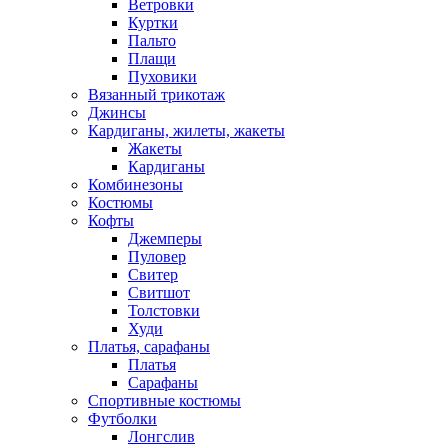
Ветровки
Куртки
Пальто
Плащи
Пуховики
Вязанный трикотаж
Джинсы
Кардиганы, жилеты, жакеты
Жакеты
Кардиганы
Комбинезоны
Костюмы
Кофты
Джемперы
Пуловер
Свитер
Свитшот
Толстовки
Худи
Платья, сарафаны
Платья
Сарафаны
Спортивные костюмы
Футболки
Лонгслив