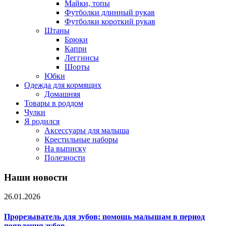
Майки, топы
Футболки длинный рукав
Футболки короткий рукав
Штаны
Брюки
Капри
Леггинсы
Шорты
Юбки
Одежда для кормящих
Домашняя
Товары в роддом
Чулки
Я родился
Аксессуары для малыша
Крестильные наборы
На выписку
Полезности
Наши новости
26.01.2026
Прорезыватель для зубов: помощь малышам в период
появления зубов