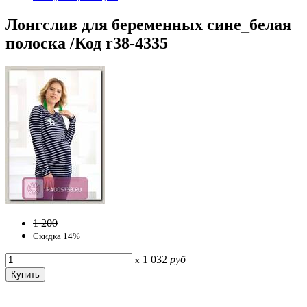
Лонгслив для беременных сине_белая
полоска /Код r38-4335
1 200
Скидка 14%
1 032
руб
x