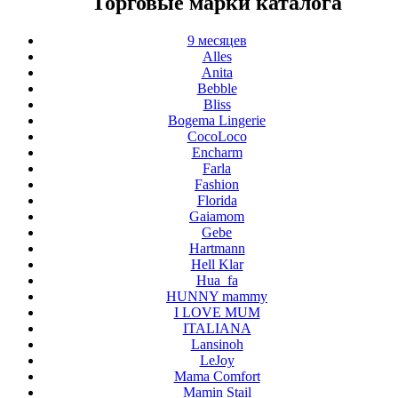
Торговые марки каталога
9 месяцев
Alles
Anita
Bebble
Bliss
Bogema Lingerie
CocoLoco
Encharm
Farla
Fashion
Florida
Gaiamom
Gebe
Hartmann
Hell Klar
Hua_fa
HUNNY mammy
I LOVE MUM
ITALIANA
Lansinoh
LeJoy
Mama Comfort
Mamin Stail