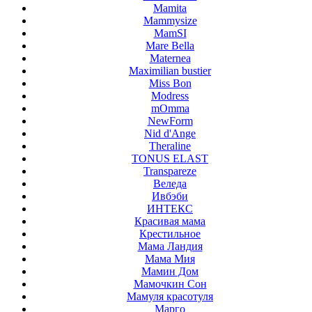
Mamita
Mammysize
MamSI
Mare Bella
Maternea
Maximilian bustier
Miss Bon
Modress
mOmma
NewForm
Nid d'Ange
Theraline
TONUS ELAST
Transpareze
Веледа
Ивбэби
ИНТЕКС
Красивая мама
Крестильное
Мама Ландия
Мама Мия
Мамин Дом
Мамочкин Сон
Мамуля красотуля
Марго