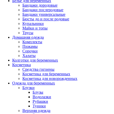
Белье для беременных
Бандажи дородовые
Бандажи послеродовые
Бандажи универсальные
Бюсты до и после родовые
Купальники
Майки и топы
Трусы
Домашняя одежда
Комплекты
Пижамы
Сорочки
Халаты
Колготки для беременных
Косметика
Cредства гигиены
Косметика для беременных
Косметика для новорожденных
Одежда для беременных
Блузки
Блузы
Водолазки
Рубашки
Туники
Верхняя одежда