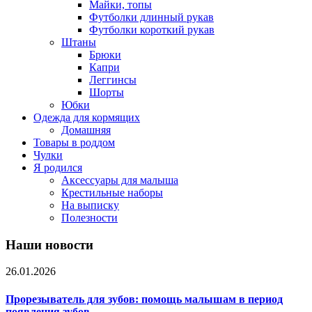
Майки, топы
Футболки длинный рукав
Футболки короткий рукав
Штаны
Брюки
Капри
Леггинсы
Шорты
Юбки
Одежда для кормящих
Домашняя
Товары в роддом
Чулки
Я родился
Аксессуары для малыша
Крестильные наборы
На выписку
Полезности
Наши новости
26.01.2026
Прорезыватель для зубов: помощь малышам в период
появления зубов