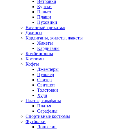
Ветровки
Куртки
Пальто
Плащи
Пуховики
Вязанный трикотаж
Джинсы
Кардиганы, жилеты, жакеты
Жакеты
Кардиганы
Комбинезоны
Костюмы
Кофты
Джемперы
Пуловер
Свитер
Свитшот
Толстовки
Худи
Платья, сарафаны
Платья
Сарафаны
Спортивные костюмы
Футболки
Лонгслив