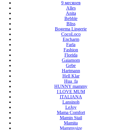
9 месяцев
Alles
Anita
Bebble
Bliss
Bogema Lingerie
CocoLoco
Encharm
Farla
Fashion
Florida
Gaiamom
Gebe
Hartmann
Hell Klar
Hua_fa
HUNNY mammy
I LOVE MUM
ITALIANA
Lansinoh
LeJoy
Mama Comfort
Mamin Stail
Mamita
Mammysize