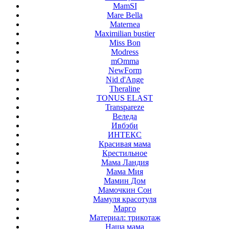
MamSI
Mare Bella
Maternea
Maximilian bustier
Miss Bon
Modress
mOmma
NewForm
Nid d'Ange
Theraline
TONUS ELAST
Transpareze
Веледа
Ивбэби
ИНТЕКС
Красивая мама
Крестильное
Мама Ландия
Мама Мия
Мамин Дом
Мамочкин Сон
Мамуля красотуля
Марго
Материал: трикотаж
Наша мама