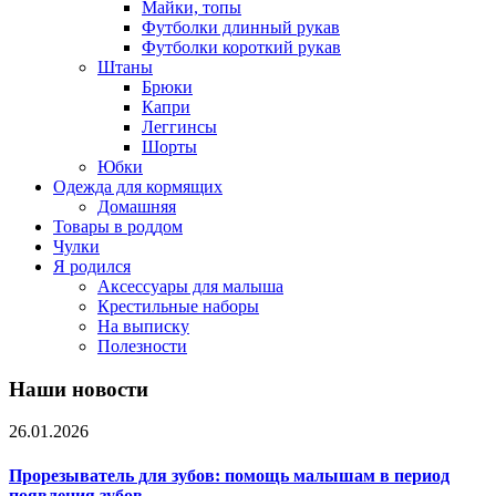
Майки, топы
Футболки длинный рукав
Футболки короткий рукав
Штаны
Брюки
Капри
Леггинсы
Шорты
Юбки
Одежда для кормящих
Домашняя
Товары в роддом
Чулки
Я родился
Аксессуары для малыша
Крестильные наборы
На выписку
Полезности
Наши новости
26.01.2026
Прорезыватель для зубов: помощь малышам в период
появления зубов