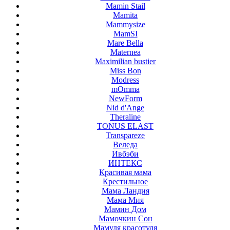
Mamin Stail
Mamita
Mammysize
MamSI
Mare Bella
Maternea
Maximilian bustier
Miss Bon
Modress
mOmma
NewForm
Nid d'Ange
Theraline
TONUS ELAST
Transpareze
Веледа
Ивбэби
ИНТЕКС
Красивая мама
Крестильное
Мама Ландия
Мама Мия
Мамин Дом
Мамочкин Сон
Мамуля красотуля