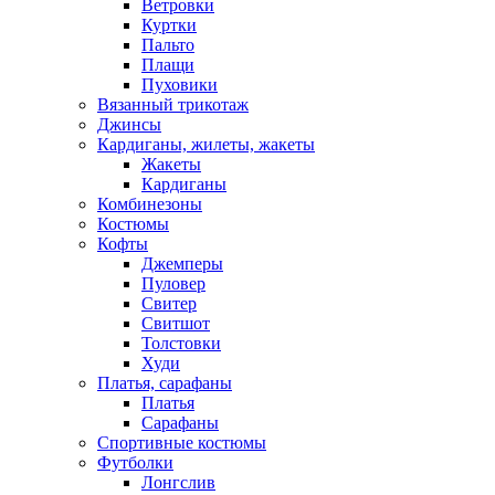
Ветровки
Куртки
Пальто
Плащи
Пуховики
Вязанный трикотаж
Джинсы
Кардиганы, жилеты, жакеты
Жакеты
Кардиганы
Комбинезоны
Костюмы
Кофты
Джемперы
Пуловер
Свитер
Свитшот
Толстовки
Худи
Платья, сарафаны
Платья
Сарафаны
Спортивные костюмы
Футболки
Лонгслив