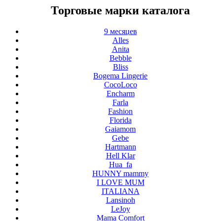
Торговые марки каталога
9 месяцев
Alles
Anita
Bebble
Bliss
Bogema Lingerie
CocoLoco
Encharm
Farla
Fashion
Florida
Gaiamom
Gebe
Hartmann
Hell Klar
Hua_fa
HUNNY mammy
I LOVE MUM
ITALIANA
Lansinoh
LeJoy
Mama Comfort