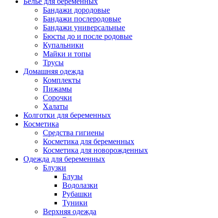
Белье для беременных
Бандажи дородовые
Бандажи послеродовые
Бандажи универсальные
Бюсты до и после родовые
Купальники
Майки и топы
Трусы
Домашняя одежда
Комплекты
Пижамы
Сорочки
Халаты
Колготки для беременных
Косметика
Cредства гигиены
Косметика для беременных
Косметика для новорожденных
Одежда для беременных
Блузки
Блузы
Водолазки
Рубашки
Туники
Верхняя одежда