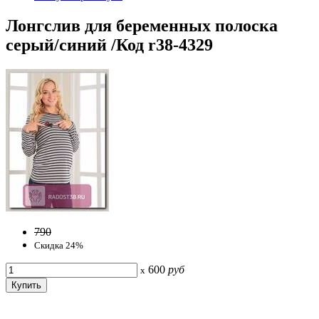
Лонгслив для беременных полоска
серый/синий /Код r38-4329
790
Скидка 24%
600
руб
x