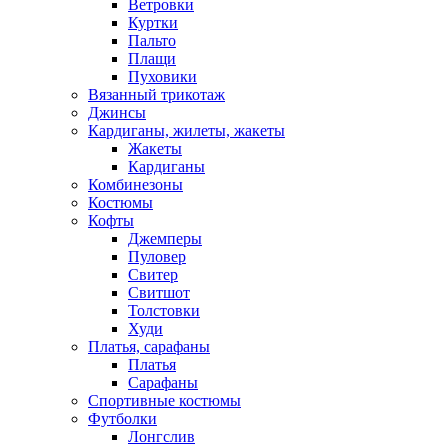
Ветровки
Куртки
Пальто
Плащи
Пуховики
Вязанный трикотаж
Джинсы
Кардиганы, жилеты, жакеты
Жакеты
Кардиганы
Комбинезоны
Костюмы
Кофты
Джемперы
Пуловер
Свитер
Свитшот
Толстовки
Худи
Платья, сарафаны
Платья
Сарафаны
Спортивные костюмы
Футболки
Лонгслив