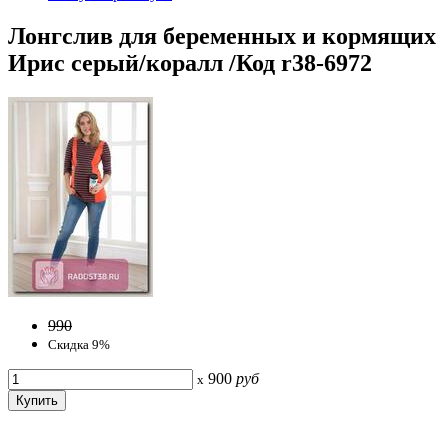
Лонгслив для беременных и кормящих
Ирис серый/коралл /Код r38-6972
990
Скидка 9%
900
руб
x