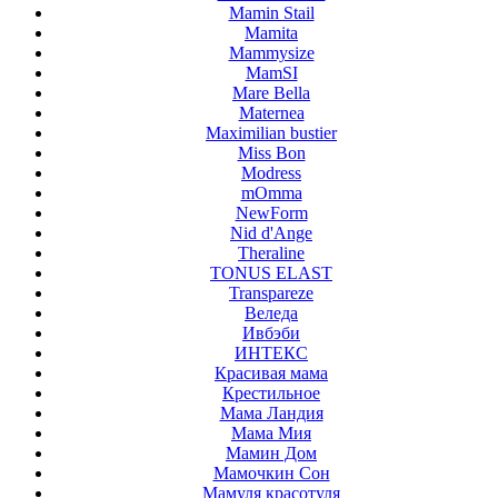
Mamin Stail
Mamita
Mammysize
MamSI
Mare Bella
Maternea
Maximilian bustier
Miss Bon
Modress
mOmma
NewForm
Nid d'Ange
Theraline
TONUS ELAST
Transpareze
Веледа
Ивбэби
ИНТЕКС
Красивая мама
Крестильное
Мама Ландия
Мама Мия
Мамин Дом
Мамочкин Сон
Мамуля красотуля