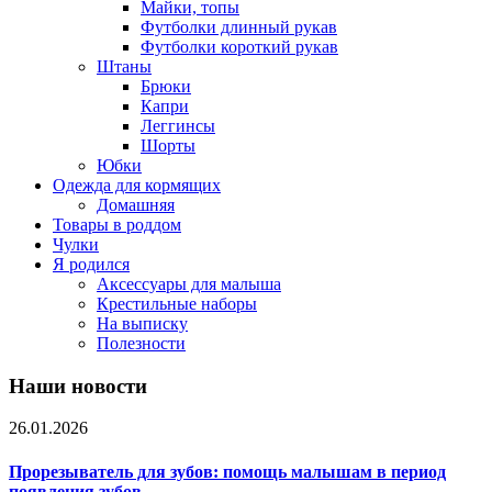
Майки, топы
Футболки длинный рукав
Футболки короткий рукав
Штаны
Брюки
Капри
Леггинсы
Шорты
Юбки
Одежда для кормящих
Домашняя
Товары в роддом
Чулки
Я родился
Аксессуары для малыша
Крестильные наборы
На выписку
Полезности
Наши новости
26.01.2026
Прорезыватель для зубов: помощь малышам в период
появления зубов