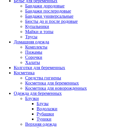
Белье для беременных
Бандажи дородовые
Бандажи послеродовые
Бандажи универсальные
Бюсты до и после родовые
Купальники
Майки и топы
Трусы
Домашняя одежда
Комплекты
Пижамы
Сорочки
Халаты
Колготки для беременных
Косметика
Cредства гигиены
Косметика для беременных
Косметика для новорожденных
Одежда для беременных
Блузки
Блузы
Водолазки
Рубашки
Туники
Верхняя одежда