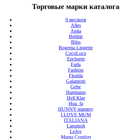
Торговые марки каталога
9 месяцев
Alles
Anita
Bebble
Bliss
Bogema Lingerie
CocoLoco
Encharm
Farla
Fashion
Florida
Gaiamom
Gebe
Hartmann
Hell Klar
Hua_fa
HUNNY mammy
I LOVE MUM
ITALIANA
Lansinoh
LeJoy
Mama Comfort